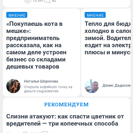
13 391
82
МНЕНИЕ
МНЕНИЕ
«Покупаешь кота в
Тепло для бюдж
мешке»:
холодно в сало
предприниматель
зимой. Водитель
рассказала, как на
ездит на электр
самом деле устроен
плюсы и минус
бизнес со складами
дешевых товаров
Наталья Шорохова
Денис Дедюхин
Открыла кофейную точку на
деньги соцразвития
РЕКОМЕНДУЕМ
Слизни атакуют: как спасти цветник от
вредителей — три копеечных способа