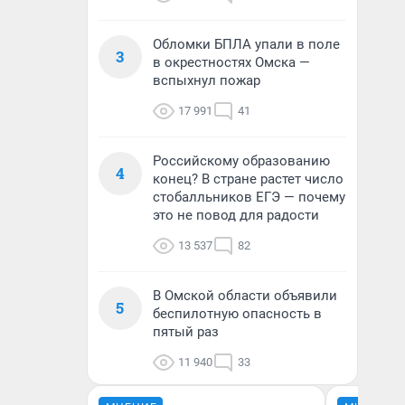
Обломки БПЛА упали в поле
3
в окрестностях Омска —
вспыхнул пожар
17 991
41
Российскому образованию
4
конец? В стране растет число
стобалльников ЕГЭ — почему
это не повод для радости
13 537
82
В Омской области объявили
5
беспилотную опасность в
пятый раз
11 940
33