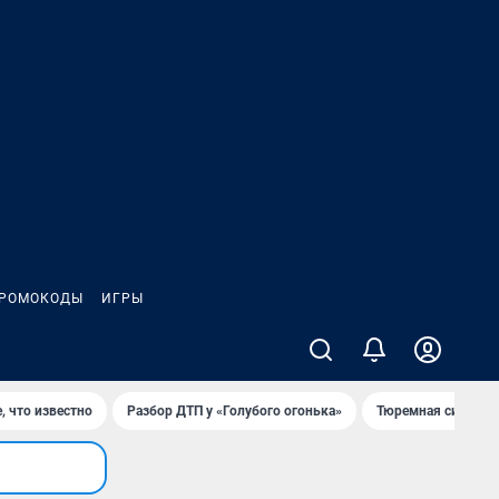
РОМОКОДЫ
ИГРЫ
, что известно
Разбор ДТП у «Голубого огонька»
Тюремная система