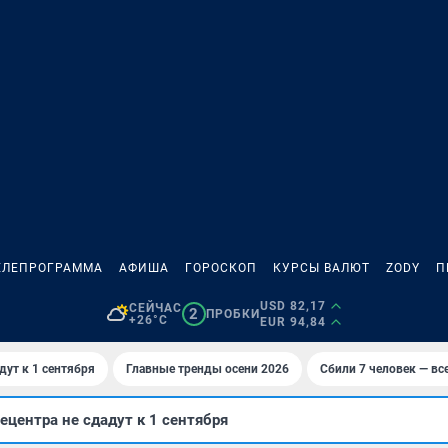
ЕЛЕПРОГРАММА
АФИША
ГОРОСКОП
КУРСЫ ВАЛЮТ
ZODY
П
USD 82,17
СЕЙЧАС
2
ПРОБКИ
+26°C
EUR 94,84
дут к 1 сентября
Главные тренды осени 2026
Сбили 7 человек — все
ецентра не сдадут к 1 сентября