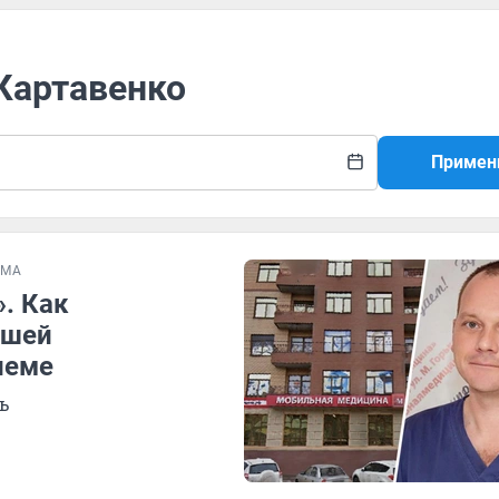
 Картавенко
Примен
ЕМА
». Как
йшей
иеме
ь