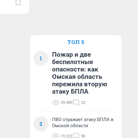
ТОП 5
Пожар и две
1
беспилотные
опасности: как
Омская область
пережила вторую
атаку БПЛА
29 489
22
ПВО отражает атаку БПЛА в
2
Омской области
19 222
90