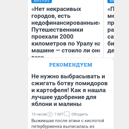
МНЕНИЕ
МНЕНИЕ
«Нет некрасивых
«Покуп
городов, есть
мешке»
недофинансированные».
предпр
Путешественники
рассказ
проехали 2000
самом 
километров по Уралу на
бизнес
машине — стоило ли оно
дешевы
того
РЕКОМЕНДУЕМ
На
Екатерина Литкевич
От
де
Не нужно выбрасывать и
сжигать ботву помидоров
и картофеля! Как я нашла
лучшее удобрение для
яблони и малины
13 часов
7 607
Обсудить
Выжившая после атаки с кислотой
петербурженка выписалась из