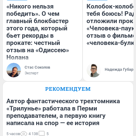
«Никого нельзя
Колобок-колобо
победить». О чем
тебя боюсь! Рад
главный блокбастер
отложили прок
этого года, который
«Человека-паук
бьет рекорды в
отзыв о фильме
прокате: честный
«человека-булк
отзыв на «Одиссею»
Нолана
Стас Соколов
Надежда Губарь
Эксперт
РЕКОМЕНДУЕМ
Автор фантастического трехтомника
«Трилунье» работала в Перми
преподавателем, а первую книгу
написала на спор — ее история
5 часов
4 138
5