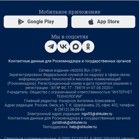
Мобильное приложение
Google Play
App Store
Мы в соцсетях
Контактные данные для Роскомнадзора и государственных органов
Сетевое издание «NGS55.RU» (18+)
Зарегистрировано Федеральной службой по надзору в сфере связи,
информационных технологий и массовых коммуникаций
(Роскомнадзор). Регистрационный номер и дата принятия решения о
регистрации - ЭЛ № ФС 77 - 78819 от 07.08.2020 г.
Учредитель: Общество с ограниченной ответственностью "ИНТЕРНЕТ
ТЕХНОЛОГИИ"
Главный редактор: Назарчук Ангелина Алексеевна
Адрес редакции: Россия, Омск, ул. Т. К. Щербанева, 25, офис 402, телефон
8 (3812) 38-08-69
Электронный адрес редакции:
ngs55@shkulev.ru
Контактные данные для Роскомнадзора и государственных органов:
juristnsk@shkulev.ru
Техподдержка:
help@shkulev.ru
Связаться с отделом продаж: 8 (383) 212-52-52, 8 (800) 200-03-83 (звонок