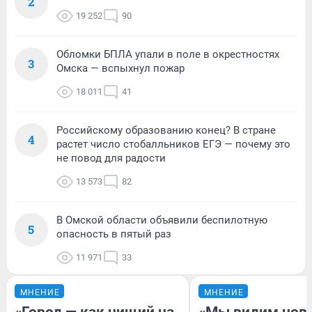
2
19 252
90
Обломки БПЛА упали в поле в окрестностях
3
Омска — вспыхнул пожар
18 011
41
Российскому образованию конец? В стране
4
растет число стобалльников ЕГЭ — почему это
не повод для радости
13 573
82
В Омской области объявили беспилотную
5
опасность в пятый раз
11 971
33
МНЕНИЕ
МНЕНИЕ
«Город — как нищий на
«Мы видим нов