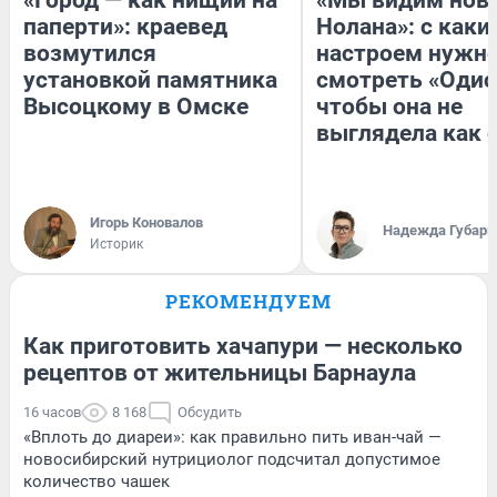
паперти»: краевед
Нолана»: с каки
возмутился
настроем нужн
установкой памятника
смотреть «Одис
Высоцкому в Омске
чтобы она не
выглядела как 
Игорь Коновалов
Надежда Губарь
Историк
РЕКОМЕНДУЕМ
Как приготовить хачапури — несколько
рецептов от жительницы Барнаула
16 часов
8 168
Обсудить
«Вплоть до диареи»: как правильно пить иван-чай —
новосибирский нутрициолог подсчитал допустимое
количество чашек