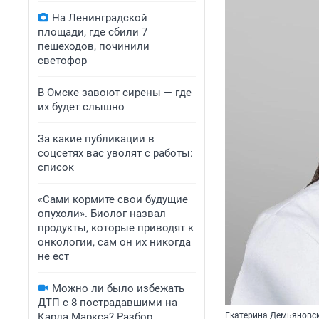
На Ленинградской
площади, где сбили 7
пешеходов, починили
светофор
В Омске завоют сирены — где
их будет слышно
За какие публикации в
соцсетях вас уволят с работы:
список
«Сами кормите свои будущие
опухоли». Биолог назвал
продукты, которые приводят к
онкологии, сам он их никогда
не ест
Можно ли было избежать
ДТП с 8 пострадавшими на
Карла Маркса? Разбор
Екатерина Демьяновск