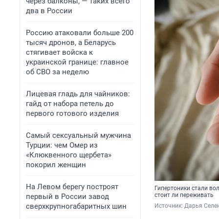
через балконы, — таких всего
два в России
Россию атаковали больше 200
тысяч дронов, а Беларусь
стягивает войска к
украинской границе: главное
об СВО за неделю
Лицевая гладь для чайников:
гайд от набора петель до
первого готового изделия
Самый сексуальный мужчина
Турции: чем Омер из
«Клюквенного щербета»
покорил женщин
На Левом берегу построят
Гипертоники стали вол
стоит ли переживать
первый в России завод
сверхкрупногабаритных шин
Источник: 
Дарья Селен