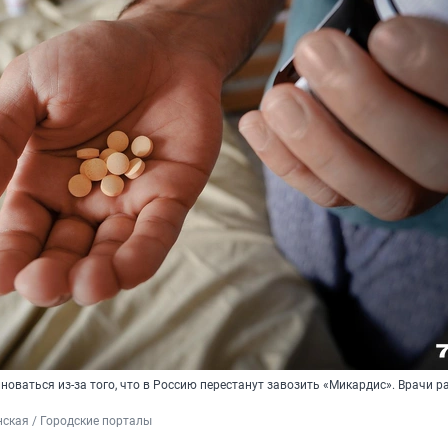
новаться из-за того, что в Россию перестанут завозить «Микардис». Врачи р
ская / Городские порталы