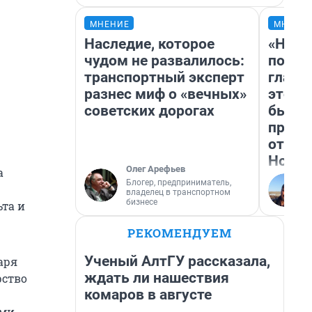
МНЕНИЕ
МНЕНИ
Наследие, которое
«Нико
чудом не развалилось:
побед
транспортный эксперт
главн
разнес миф о «вечных»
этого
советских дорогах
бьет 
прока
отзыв
Нолан
Олег Арефьев
а
Блогер, предприниматель,
владелец в транспортном
бизнесе
ьта и
РЕКОМЕНДУЕМ
Ученый АлтГУ рассказала,
аря
ждать ли нашествия
рство
комаров в августе
ыми