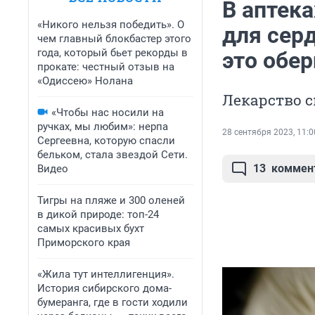
В аптек
«Никого нельзя победить». О
для серд
чем главный блокбастер этого
года, который бьет рекорды в
это обер
прокате: честный отзыв на
«Одиссею» Нолана
Лекарство с
«Чтобы нас носили на
ручках, мы любим»: нерпа
28 сентября 2023, 11:0
Сергеевна, которую спасли
бельком, стала звездой Сети.
13
коммен
Видео
Тигры на пляже и 300 оленей
в дикой природе: топ-24
самых красивых бухт
Приморского края
«Жила тут интеллигенция».
История сибирского дома-
бумеранга, где в гости ходили