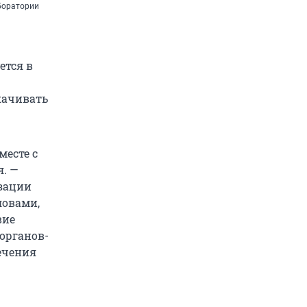
боратории
ется в
качивать
есте с
я. —
зации
ловами,
вие
органов-
ечения