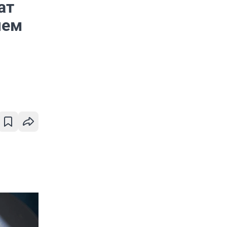
ат
чем