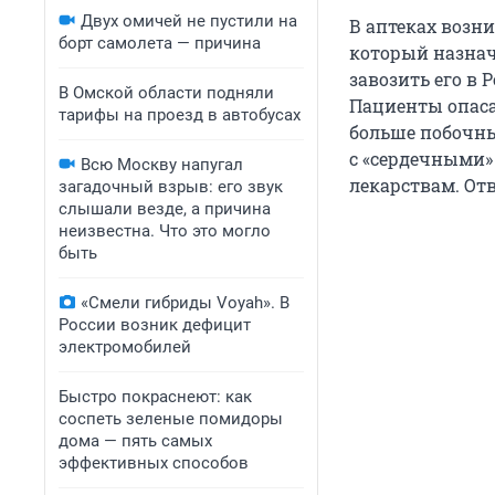
Двух омичей не пустили на
В аптеках возн
борт самолета — причина
который назнач
завозить его в 
В Омской области подняли
Пациенты опаса
тарифы на проезд в автобусах
больше побочных
с «сердечными»
Всю Москву напугал
лекарствам. Отв
загадочный взрыв: его звук
слышали везде, а причина
неизвестна. Что это могло
быть
«Смели гибриды Voyah». В
России возник дефицит
электромобилей
Быстро покраснеют: как
соспеть зеленые помидоры
дома — пять самых
эффективных способов