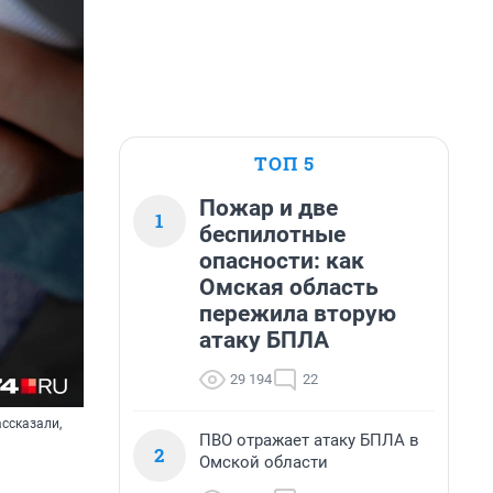
ТОП 5
Пожар и две
1
беспилотные
опасности: как
Омская область
пережила вторую
атаку БПЛА
29 194
22
ассказали,
ПВО отражает атаку БПЛА в
2
Омской области