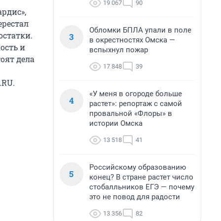
19 067
90
рдис»,
ерестал
Обломки БПЛА упали в поле
остатки.
3
в окрестностях Омска —
ость и
вспыхнул пожар
оят дела
17 848
39
.RU.
«У меня в огороде больше
4
растет»: репортаж с самой
провальной «Флоры» в
истории Омска
13 518
41
Российскому образованию
5
конец? В стране растет число
стобалльников ЕГЭ — почему
это не повод для радости
13 356
82