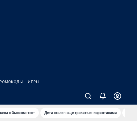
РОМОКОДЫ
ИГРЫ
заны с Омском: тест
Дети стали чаще травиться наркотиками
Появя