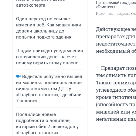
Центральной государс
автоэксперта
«Гемотест»
Источник: 
предоставле
Один переход по ссылке
изменил всё. Как мошенники
Действующее ве
довели школьницу до
препаратах для
попытки поджога здания
недостаточност
необходимый об
Людям приходят уведомления
о зачислении денег на счет:
почему верить этому опасно
— Препарат поз
тем снизить наг
Водитель испуганно вышел
Также телмисар
из машины: появилось новое
видео с моментом ДТП у
углеводного об
«Голубого огонька», где сбили
кроме гипотенз
7 человек
(способность п
мишеней или у
Появились новые
негативных изм
подробности о водителе,
который сбил 7 пешеходов у
«Голубого огонька»