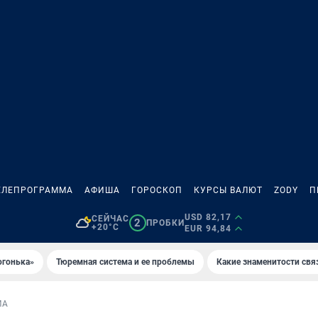
ЕЛЕПРОГРАММА
АФИША
ГОРОСКОП
КУРСЫ ВАЛЮТ
ZODY
П
USD 82,17
СЕЙЧАС
2
ПРОБКИ
+20°C
EUR 94,84
огонька»
Тюремная система и ее проблемы
Какие знаменитости свя
МА