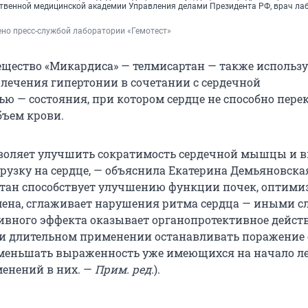
твенной медицинской академии Управления делами Президента РФ, врач ла
но пресс-службой лаборатории «Гемотест»
щество «Микардиса» — телмисартан — также использу
 лечения гипертонии в сочетании с сердечной
ью — состояния, при котором сердце не способно пере
ъем крови.
воляет улучшить сократимость сердечной мышцы и вм
рузку на сердце, — объяснила Екатерина Демьяновска
тан способствует улучшению функции почек, оптими
мена, сглаживает нарушения ритма сердца — иными с
ивного эффекта оказывает органопротективное дейст
ри длительном применении останавливать поражение 
меньшать выраженность уже имеющихся на начало л
енений в них. —
Прим. ред.
).