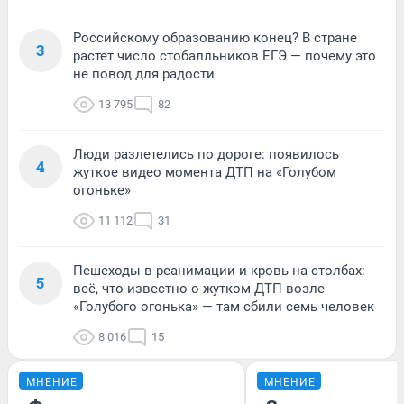
Российскому образованию конец? В стране
3
растет число стобалльников ЕГЭ — почему это
не повод для радости
13 795
82
Люди разлетелись по дороге: появилось
4
жуткое видео момента ДТП на «Голубом
огоньке»
11 112
31
Пешеходы в реанимации и кровь на столбах:
5
всё, что известно о жутком ДТП возле
«Голубого огонька» — там сбили семь человек
8 016
15
МНЕНИЕ
МНЕНИЕ