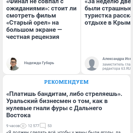
«Финал не совпал с
«За неделю две
ожиданиями»: стоит ли
были страшные
смотреть фильм
туристка расска
«Старый орел» на
отдыхе в Крым
большом экране —
честная рецензия
Александра Исм
Надежда Губарь
заместитель глав
редактора 63.RU
РЕКОМЕНДУЕМ
«Платишь бандитам, либо стреляешь».
Уральский бизнесмен о том, как в
нулевые гнали фуры с Дальнего
Востока
9 часов
12 577
53
«Я должен сделать всё, чтобы у жены были ягоды, да