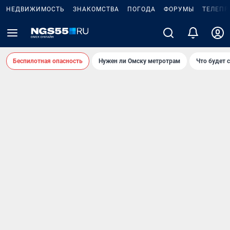
НЕДВИЖИМОСТЬ
ЗНАКОМСТВА
ПОГОДА
ФОРУМЫ
ТЕЛЕПР
Беспилотная опасность
Нужен ли Омску метротрам
Что будет 