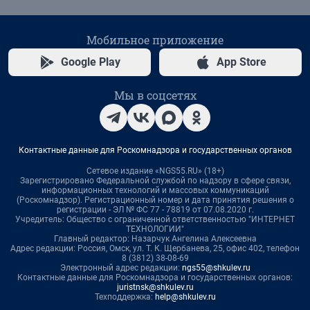
Мобильное приложение
Google Play
App Store
Мы в соцсетях
Контактные данные для Роскомнадзора и государственных органов
Сетевое издание «NGS55.RU» (18+)
Зарегистрировано Федеральной службой по надзору в сфере связи,
информационных технологий и массовых коммуникаций
(Роскомнадзор). Регистрационный номер и дата принятия решения о
регистрации - ЭЛ № ФС 77 - 78819 от 07.08.2020 г.
Учредитель: Общество с ограниченной ответственностью "ИНТЕРНЕТ
ТЕХНОЛОГИИ"
Главный редактор: Назарчук Ангелина Алексеевна
Адрес редакции: Россия, Омск, ул. Т. К. Щербанева, 25, офис 402, телефон
8 (3812) 38-08-69
Электронный адрес редакции:
ngs55@shkulev.ru
Контактные данные для Роскомнадзора и государственных органов:
juristnsk@shkulev.ru
Техподдержка:
help@shkulev.ru