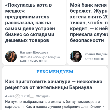
«Покупаешь кота в
Мой банк меня
мешке»:
бережет. Журн
предприниматель
хотела снять 20
рассказала, как на
тысяч, чтобы п
самом деле устроен
кредит, — к ней
бизнес со складами
приехала служб
дешевых товаров
безопасности
Наталья Шорохова
Ксения Владими
Открыла кофейную точку на
Автор мнения
деньги соцразвития
РЕКОМЕНДУЕМ
Как приготовить хачапури — несколько
рецептов от жительницы Барнаула
4 часа
2 258
Обсудить
Не нужно выбрасывать и сжигать ботву помидоров и
картофеля! Как я нашла лучшее удобрение для яблони и