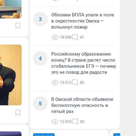
Обломки БПЛА упали в поле
3
в окрестностях Омска —
вспыхнул пожар
18 059
41
Российскому образованию
4
конец? В стране растет число
стобалльников ЕГЭ — почему
это не повод для радости
13 612
82
В Омской области объявили
5
беспилотную опасность в
пятый раз
12 010
33