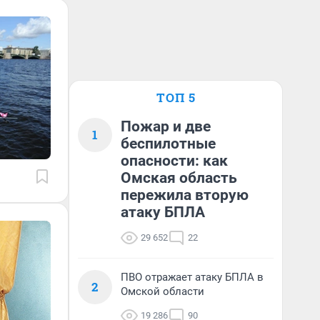
ТОП 5
Пожар и две
1
беспилотные
опасности: как
Омская область
пережила вторую
атаку БПЛА
29 652
22
ПВО отражает атаку БПЛА в
2
Омской области
19 286
90