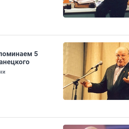
вспоминаем 5
анецкого
зни