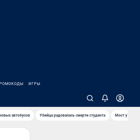
РОМОКОДЫ
ИГРЫ
 новых автобусов
Убийца радовалась смерти студента
Мост у Телеце