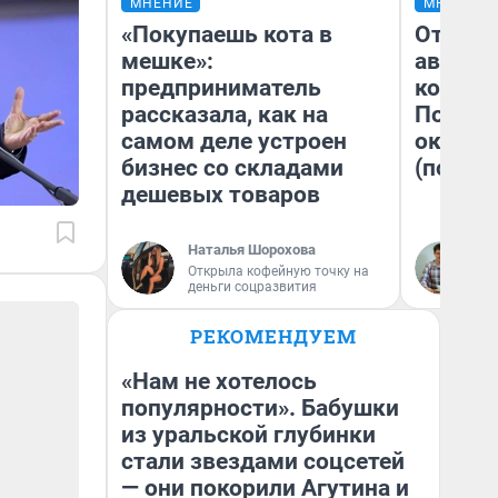
МНЕНИЕ
МНЕНИЕ
«Покупаешь кота в
От сус
мешке»:
автобу
предприниматель
кондиц
рассказала, как на
Почему
самом деле устроен
оказал
бизнес со складами
(почти 
дешевых товаров
Наталья Шорохова
Се
Открыла кофейную точку на
деньги соцразвития
РЕКОМЕНДУЕМ
«Нам не хотелось
популярности». Бабушки
из уральской глубинки
стали звездами соцсетей
— они покорили Агутина и