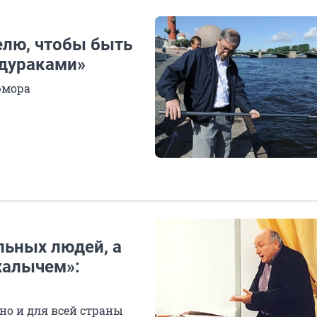
елю, чтобы быть
 дураками»
юмора
льных людей, а
халычем»:
но и для всей страны