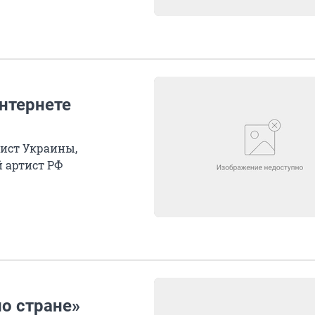
нтернете
тист Украины,
 артист РФ
о стране»