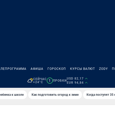
ЕЛЕПРОГРАММА
АФИША
ГОРОСКОП
КУРСЫ ВАЛЮТ
ZODY
П
USD 82,17
СЕЙЧАС
1
ПРОБКИ
+24°C
EUR 94,84
ребенка к школе
Как подготовить огород к зиме
Когда поступят 35