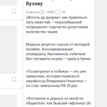
Бузову
8 августа
14 041
19
«Вплоть до диареи»: как правильно
пить иван-чай — новосибирский
нутрициолог подсчитал допустимое
количество чашек
Модные рецепты соусов от молодой
хозяйки. Консервирование
помидоров, баклажанов, кабачков
без глутамата натрия — сразу в банки
«Позавтракал и побежал — это уже
привычка»: история пермского
марафонца Владимира Никитина —
он стал чемпионом РФ 35 раз
«Уголовник я, родные со мной не
общаются»: как бывший «афганец» 30