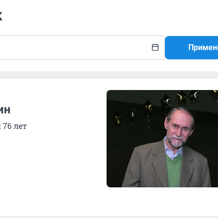
к
Примен
ин
 76 лет