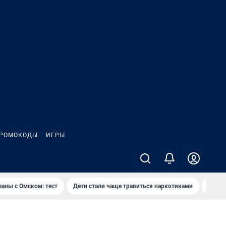
РОМОКОДЫ
ИГРЫ
заны с Омском: тест
Дети стали чаще травиться наркотиками
Появя