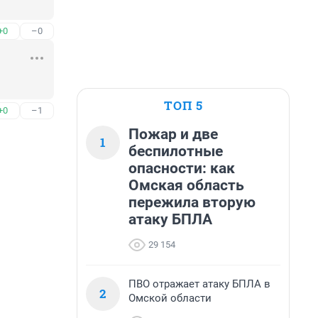
+0
–0
ТОП 5
+0
–1
Пожар и две
1
беспилотные
опасности: как
Омская область
пережила вторую
атаку БПЛА
29 154
ПВО отражает атаку БПЛА в
2
Омской области