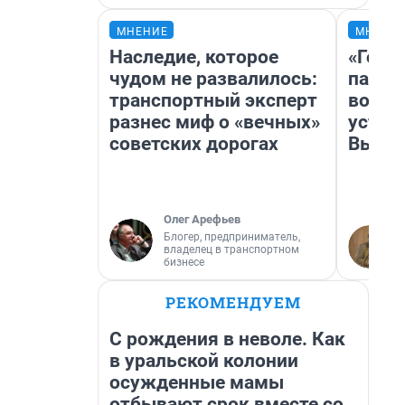
МНЕНИЕ
МНЕНИ
Наследие, которое
«Горо
чудом не развалилось:
папер
транспортный эксперт
возму
разнес миф о «вечных»
устан
советских дорогах
Высоц
Олег Арефьев
Блогер, предприниматель,
владелец в транспортном
бизнесе
РЕКОМЕНДУЕМ
С рождения в неволе. Как
в уральской колонии
осужденные мамы
отбывают срок вместе со