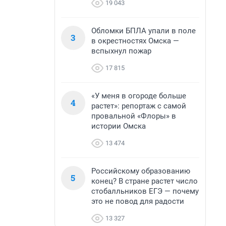
19 043
Обломки БПЛА упали в поле
3
в окрестностях Омска —
вспыхнул пожар
17 815
«У меня в огороде больше
4
растет»: репортаж с самой
провальной «Флоры» в
истории Омска
13 474
Российскому образованию
5
конец? В стране растет число
стобалльников ЕГЭ — почему
это не повод для радости
13 327