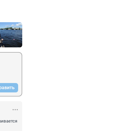
равить
ивается 