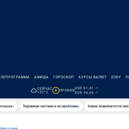
ЕЛЕПРОГРАММА
АФИША
ГОРОСКОП
КУРСЫ ВАЛЮТ
ZODY
П
USD 81,41
СЕЙЧАС
4
ПРОБКИ
+22°C
EUR 94,06
огонька»
Тюремная система и ее проблемы
Какие знаменитости свя