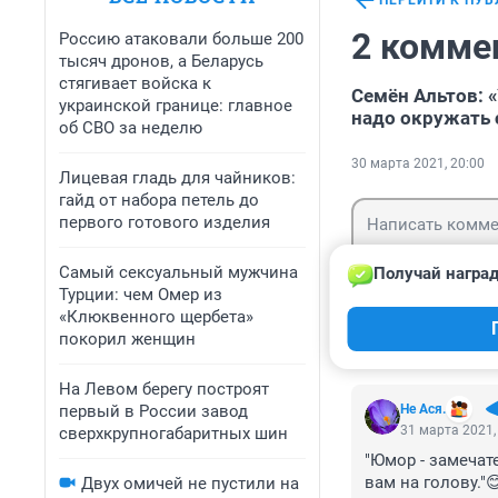
ПЕРЕЙТИ К ПУ
2 комме
Россию атаковали больше 200
тысяч дронов, а Беларусь
стягивает войска к
Семён Альтов: 
украинской границе: главное
надо окружать 
об СВО за неделю
30 марта 2021, 20:00
Лицевая гладь для чайников:
гайд от набора петель до
первого готового изделия
Самый сексуальный мужчина
Получай наград
Турции: чем Омер из
«Клюквенного щербета»
Гость
Войти
покорил женщин
На Левом берегу построят
первый в России завод
Не Ася.
31 марта 2021,
сверхкрупногабаритных шин
"Юмор - замечат
вам на голову."😊
Двух омичей не пустили на