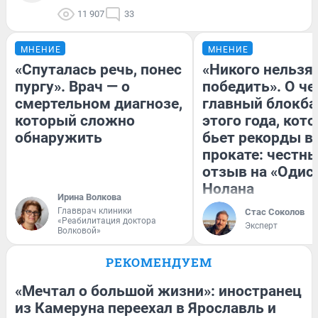
11 907
33
МНЕНИЕ
МНЕНИЕ
«Спуталась речь, понес
«Никого нельзя
пургу». Врач — о
победить». О ч
смертельном диагнозе,
главный блокба
который сложно
этого года, кот
обнаружить
бьет рекорды в
прокате: честн
отзыв на «Одис
Нолана
Ирина Волкова
Главврач клиники
Стас Соколов
«Реабилитация доктора
Эксперт
Волковой»
РЕКОМЕНДУЕМ
«Мечтал о большой жизни»: иностранец
из Камеруна переехал в Ярославль и