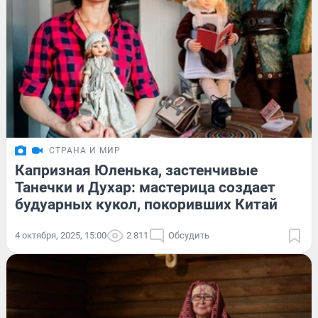
СТРАНА И МИР
Капризная Юленька, застенчивые
Танечки и Духар: мастерица создает
будуарных кукол, покоривших Китай
4 октября, 2025, 15:00
2 811
Обсудить