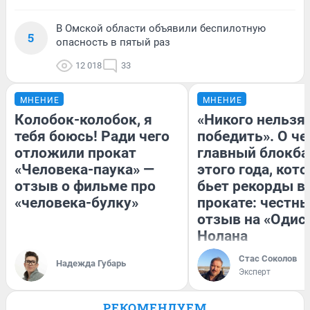
В Омской области объявили беспилотную
5
опасность в пятый раз
12 018
33
МНЕНИЕ
МНЕНИЕ
Колобок-колобок, я
«Никого нельзя
тебя боюсь! Ради чего
победить». О ч
отложили прокат
главный блокба
«Человека-паука» —
этого года, кот
отзыв о фильме про
бьет рекорды в
«человека-булку»
прокате: честн
отзыв на «Одис
Нолана
Стас Соколов
Надежда Губарь
Эксперт
РЕКОМЕНДУЕМ