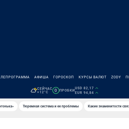
ЕЛЕПРОГРАММА
АФИША
ГОРОСКОП
КУРСЫ ВАЛЮТ
ZODY
П
USD 82,17
СЕЙЧАС
0
ПРОБКИ
+12°C
EUR 94,84
огонька»
Тюремная система и ее проблемы
Какие знаменитости свя