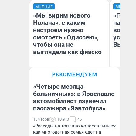
МНЕНИЕ
МНЕНИЕ
«Мы видим нового
«Город
Нолана»: с каким
паперт
настроем нужно
возмут
смотреть «Одиссею»,
устано
чтобы она не
Высоцк
выглядела как фиаско
РЕКОМЕНДУЕМ
Иг
Надежда Губарь
Ис
«Четыре месяца
больничных»: в Ярославле
автомобилист изувечил
пассажира «Яавтобуса»
15 часов
10 910
45
«Расходы на топливо колоссальные»:
как многодетная семья едет на