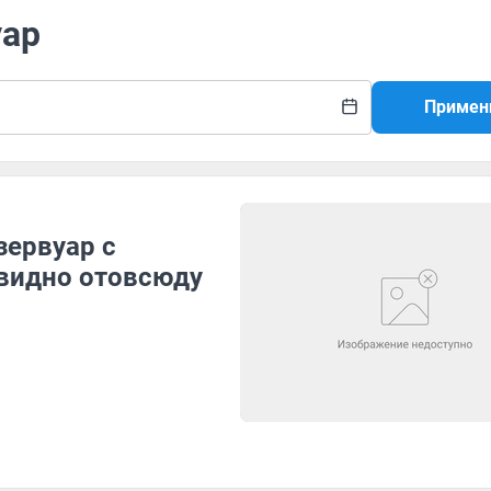
уар
Примен
зервуар с
видно отовсюду