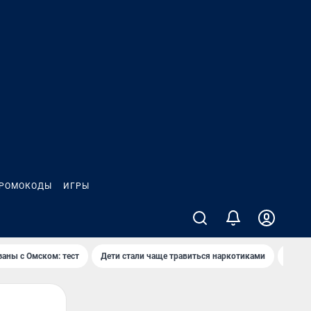
РОМОКОДЫ
ИГРЫ
заны с Омском: тест
Дети стали чаще травиться наркотиками
Появя