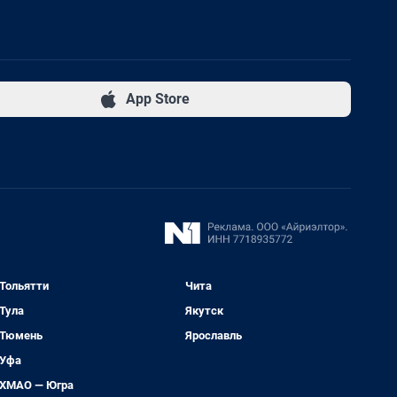
App Store
Тольятти
Чита
Тула
Якутск
Тюмень
Ярославль
Уфа
ХМАО — Югра