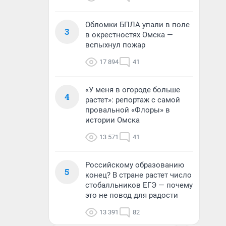
Обломки БПЛА упали в поле
3
в окрестностях Омска —
вспыхнул пожар
17 894
41
«У меня в огороде больше
4
растет»: репортаж с самой
провальной «Флоры» в
истории Омска
13 571
41
Российскому образованию
5
конец? В стране растет число
стобалльников ЕГЭ — почему
это не повод для радости
13 391
82