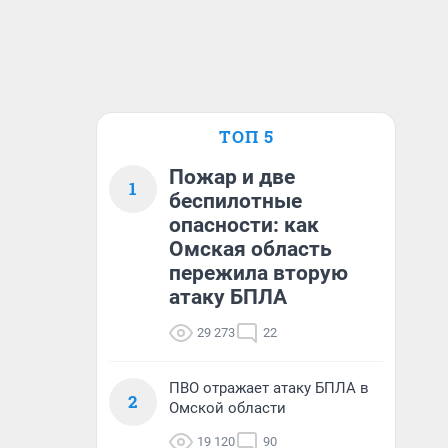
ТОП 5
Пожар и две
1
беспилотные
опасности: как
Омская область
пережила вторую
атаку БПЛА
29 273
22
ПВО отражает атаку БПЛА в
2
Омской области
19 120
90