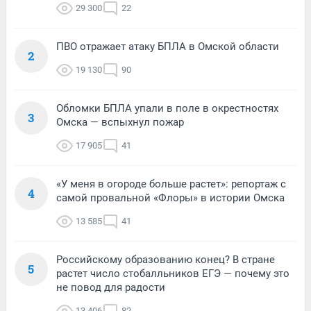
29 300
22
ПВО отражает атаку БПЛА в Омской области
2
19 130
90
Обломки БПЛА упали в поле в окрестностях
3
Омска — вспыхнул пожар
17 905
41
«У меня в огороде больше растет»: репортаж с
4
самой провальной «Флоры» в истории Омска
13 585
41
Российскому образованию конец? В стране
5
растет число стобалльников ЕГЭ — почему это
не повод для радости
13 406
82