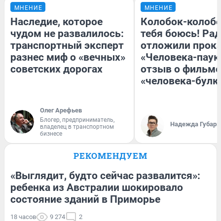
МНЕНИЕ
МНЕНИЕ
Наследие, которое
Колобок-колобо
чудом не развалилось:
тебя боюсь! Рад
транспортный эксперт
отложили прок
разнес миф о «вечных»
«Человека-паук
советских дорогах
отзыв о фильме
«человека-булк
Олег Арефьев
Блогер, предприниматель,
Надежда Губарь
владелец в транспортном
бизнесе
РЕКОМЕНДУЕМ
«Выглядит, будто сейчас развалится»:
ребенка из Австралии шокировало
состояние зданий в Приморье
18 часов
9 274
2