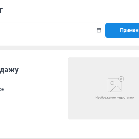
т
Примен
одажу
же