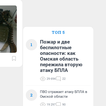
ТОП 5
Пожар и две
1
беспилотные
опасности: как
Омская область
пережила вторую
атаку БПЛА
29 694
22
ПВО отражает атаку БПЛА в
2
Омской области
19 297
90