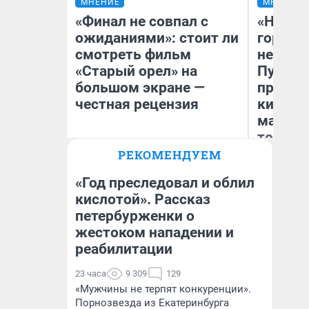
МНЕНИЕ
МНЕНИЕ
«Финал не совпал с
«Нет н
ожиданиями»: стоит ли
городов
смотреть фильм
недофи
«Старый орел» на
Путеше
большом экране —
проеха
честная рецензия
киломе
машине
того
РЕКОМЕНДУЕМ
Надежда Губарь
Ек
«Год преследовал и облил
кислотой». Рассказ
петербурженки о
жестоком нападении и
реабилитации
23 часа
9 309
129
«Мужчины не терпят конкуренции».
Порнозвезда из Екатеринбурга