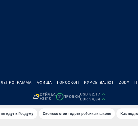
ЕЛЕПРОГРАММА
АФИША
ГОРОСКОП
КУРСЫ ВАЛЮТ
ZODY
П
USD 82,17
СЕЙЧАС
2
ПРОБКИ
+28°C
EUR 94,84
ты идут в Госдуму
Сколько стоит одеть ребенка к школе
Как подго