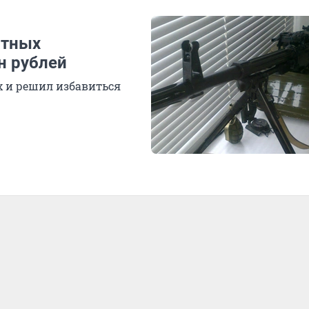
атных
н рублей
х и решил избавиться