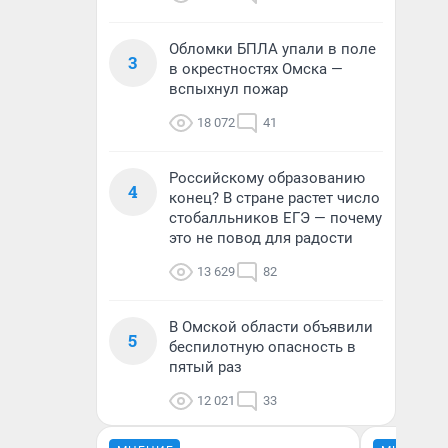
Обломки БПЛА упали в поле
3
в окрестностях Омска —
вспыхнул пожар
18 072
41
Российскому образованию
4
конец? В стране растет число
стобалльников ЕГЭ — почему
это не повод для радости
13 629
82
В Омской области объявили
5
беспилотную опасность в
пятый раз
12 021
33