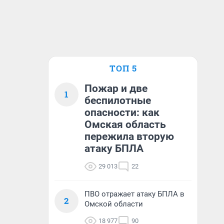
ТОП 5
Пожар и две
1
беспилотные
опасности: как
Омская область
пережила вторую
атаку БПЛА
29 013
22
ПВО отражает атаку БПЛА в
2
Омской области
18 977
90