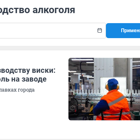
одство алкоголя
Примен
зводству виски:
ль на заводе
лавках города