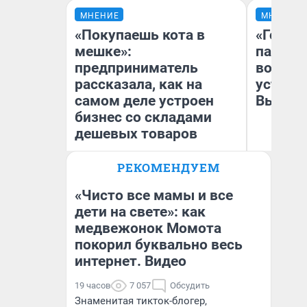
МНЕНИЕ
МНЕНИЕ
«Покупаешь кота в
«Город
мешке»:
паперт
предприниматель
возмут
рассказала, как на
устано
самом деле устроен
Высоцк
бизнес со складами
дешевых товаров
РЕКОМЕНДУЕМ
Наталья Шорохова
Иг
Открыла кофейную точку на
Ис
деньги соцразвития
«Чисто все мамы и все
дети на свете»: как
медвежонок Момота
покорил буквально весь
интернет. Видео
19 часов
7 057
Обсудить
Знаменитая тикток-блогер,