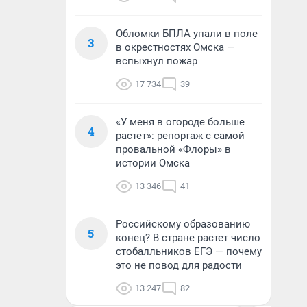
Обломки БПЛА упали в поле
3
в окрестностях Омска —
вспыхнул пожар
17 734
39
«У меня в огороде больше
4
растет»: репортаж с самой
провальной «Флоры» в
истории Омска
13 346
41
Российскому образованию
5
конец? В стране растет число
стобалльников ЕГЭ — почему
это не повод для радости
13 247
82