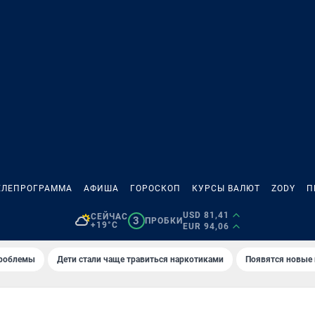
ЕЛЕПРОГРАММА
АФИША
ГОРОСКОП
КУРСЫ ВАЛЮТ
ZODY
П
USD 81,41
СЕЙЧАС
3
ПРОБКИ
+19°C
EUR 94,06
проблемы
Дети стали чаще травиться наркотиками
Появятся новые