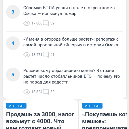
Обломки БПЛА упали в поле в окрестностях
3
Омска — вспыхнул пожар
17 806
39
«У меня в огороде больше растет»: репортаж с
4
самой провальной «Флоры» в истории Омска
13 471
41
Российскому образованию конец? В стране
5
растет число стобалльников ЕГЭ — почему это
не повод для радости
13 324
82
МНЕНИЕ
МНЕНИЕ
Продашь за 3000, налог
«Покупаешь кот
возьмут с 4000. Что
мешке»:
нам готовит новый
предпринимате