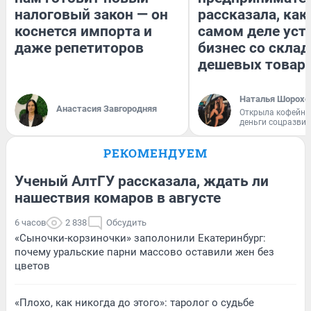
налоговый закон — он
рассказала, как
коснется импорта и
самом деле уст
даже репетиторов
бизнес со скла
дешевых товар
Наталья Шорохо
Анастасия Завгородняя
Открыла кофейну
деньги соцразви
РЕКОМЕНДУЕМ
Ученый АлтГУ рассказала, ждать ли
нашествия комаров в августе
6 часов
2 838
Обсудить
«Сыночки-корзиночки» заполонили Екатеринбург:
почему уральские парни массово оставили жен без
цветов
«Плохо, как никогда до этого»: таролог о судьбе