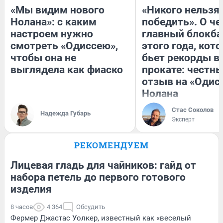
«Мы видим нового
«Никого нельзя
Нолана»: с каким
победить». О ч
настроем нужно
главный блокба
смотреть «Одиссею»,
этого года, кот
чтобы она не
бьет рекорды в
выглядела как фиаско
прокате: честн
отзыв на «Одис
Нолана
Стас Соколов
Надежда Губарь
Эксперт
РЕКОМЕНДУЕМ
Лицевая гладь для чайников: гайд от
набора петель до первого готового
изделия
8 часов
4 364
Обсудить
Фермер Джастас Уолкер, известный как «веселый