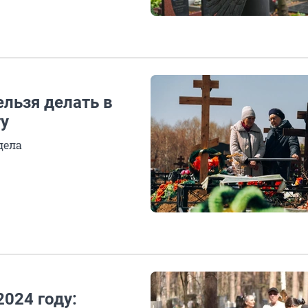
ельзя делать в
у
дела
2024 году: