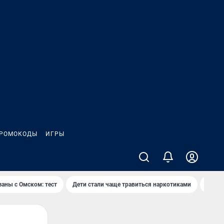
РОМОКОДЫ
ИГРЫ
заны с Омском: тест
Дети стали чаще травиться наркотиками
Появя