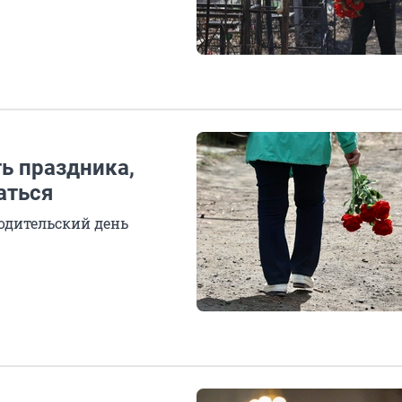
ть праздника,
аться
родительский день