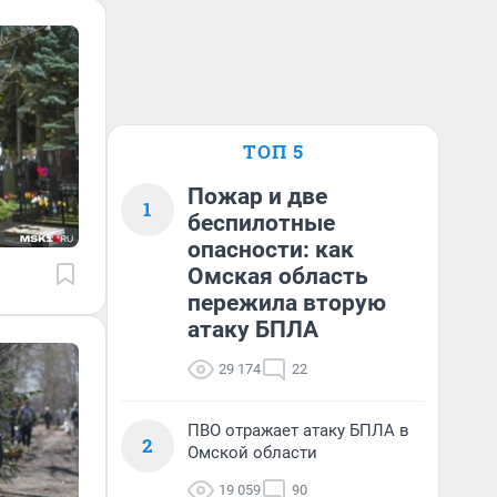
ТОП 5
Пожар и две
1
беспилотные
опасности: как
Омская область
пережила вторую
атаку БПЛА
29 174
22
ПВО отражает атаку БПЛА в
2
Омской области
19 059
90