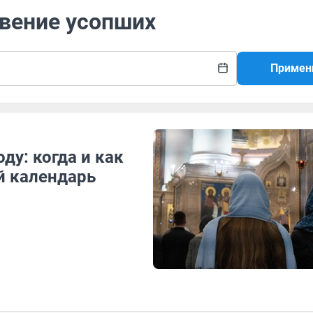
овение усопших
Примен
ду: когда и как
й календарь