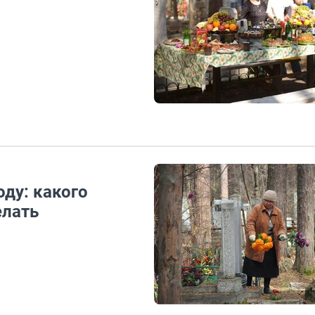
оду: какого
елать