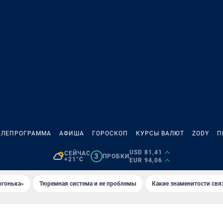
ЕЛЕПРОГРАММА
АФИША
ГОРОСКОП
КУРСЫ ВАЛЮТ
ZODY
П
USD 81,41
СЕЙЧАС
3
ПРОБКИ
+21°C
EUR 94,06
огонька»
Тюремная система и ее проблемы
Какие знаменитости свя