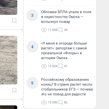
Обломки БПЛА упали в поле
3
в окрестностях Омска —
вспыхнул пожар
17 838
39
«У меня в огороде больше
4
растет»: репортаж с самой
провальной «Флоры» в
истории Омска
13 504
41
Российскому образованию
5
конец? В стране растет число
стобалльников ЕГЭ — почему
это не повод для радости
13 350
82