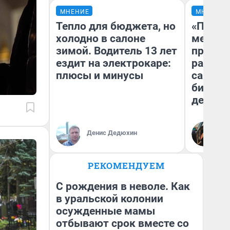
МНЕНИЕ
МНЕНИЕ
Тепло для бюджета, но
«Покуп
холодно в салоне
мешке»
зимой. Водитель 13 лет
предпр
ездит на электрокаре:
рассказ
плюсы и минусы
самом 
бизнес
дешевы
На
Денис Дедюхин
От
де
РЕКОМЕНДУЕМ
С рождения в неволе. Как
в уральской колонии
осужденные мамы
отбывают срок вместе со