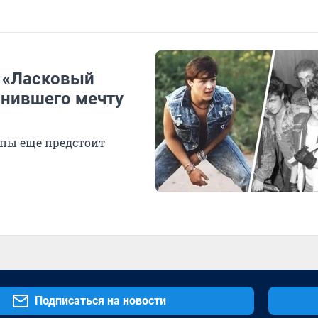
ы «Ласковый
лнившего мечту
ппы еще предстоит
Подписаться на новости