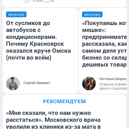
13 406
82
МНЕНИЕ
МНЕНИЕ
От сусликов до
«Покупаешь кот
автобусов с
мешке»:
кондиционерами.
предпринимате
Почему Красноярск
рассказала, как
оказался круче Омска
самом деле уст
(почти во всём)
бизнес со скла
дешевых товар
Наталья Шорохо
Сергей Энквист
Открыла кофейну
деньги соцразви
РЕКОМЕНДУЕМ
«Мне сказали, что нам нужно
расстаться». Московского врача
уволили из клиники из-за мата в