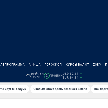
ЕЛЕПРОГРАММА
АФИША
ГОРОСКОП
КУРСЫ ВАЛЮТ
ZODY
П
USD 82,17
СЕЙЧАС
2
ПРОБКИ
+27°C
EUR 94,84
ты идут в Госдуму
Сколько стоит одеть ребенка к школе
Как подго