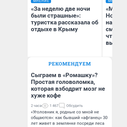
МНЕНИЕ
МНЕНИЕ
«За неделю две ночи
«Мы ви
были страшные»:
Нолана
туристка рассказала об
настро
отдыхе в Крыму
смотре
чтобы 
выгляд
РЕКОМЕНДУЕМ
Александра Исмайлова
На
заместитель главного
редактора 63.RU
Сыграем в «Ромашку»?
Простая головоломка,
которая взбодрит мозг не
хуже кофе
2 часа
1 467
Обсудить
«Уголовник я, родные со мной не
общаются»: как бывший «афганец» 30
лет живет в землянке посреди леса