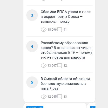
Обломки БПЛА упали в поле
3
в окрестностях Омска —
вспыхнул пожар
18 096
41
Российскому образованию
4
конец? В стране растет число
стобалльников ЕГЭ — почему
это не повод для радости
13 667
82
В Омской области объявили
5
беспилотную опасность в
пятый раз
12 045
33