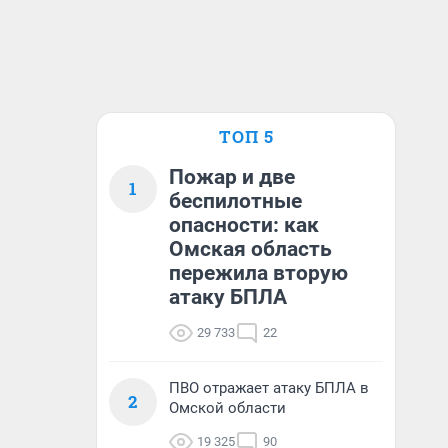
ТОП 5
Пожар и две
1
беспилотные
опасности: как
Омская область
пережила вторую
атаку БПЛА
29 733
22
ПВО отражает атаку БПЛА в
2
Омской области
19 325
90