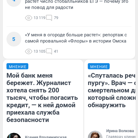
растет число стобалльников ЕГЭ — почему это
не повод для радости
13 119
79
«У меня в огороде больше растет»: репортаж с
5
самой провальной «Флоры» в истории Омска
13 105
41
МНЕНИЕ
МНЕНИЕ
Мой банк меня
«Спуталась речь
бережет. Журналист
пургу». Врач — о
хотела снять 200
смертельном ди
тысяч, чтобы погасить
который сложн
кредит, — к ней домой
обнаружить
приехала служба
безопасности
Ирина Волкова
Главврач клиник
Ксения Владимирская