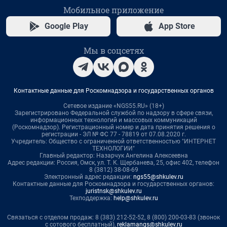
Мобильное приложение
Google Play
App Store
Мы в соцсетях
Контактные данные для Роскомнадзора и государственных органов
Сетевое издание «NGS55.RU» (18+)
Зарегистрировано Федеральной службой по надзору в сфере связи,
информационных технологий и массовых коммуникаций
(Роскомнадзор). Регистрационный номер и дата принятия решения о
регистрации - ЭЛ № ФС 77 - 78819 от 07.08.2020 г.
Учредитель: Общество с ограниченной ответственностью "ИНТЕРНЕТ
ТЕХНОЛОГИИ"
Главный редактор: Назарчук Ангелина Алексеевна
Адрес редакции: Россия, Омск, ул. Т. К. Щербанева, 25, офис 402, телефон
8 (3812) 38-08-69
Электронный адрес редакции:
ngs55@shkulev.ru
Контактные данные для Роскомнадзора и государственных органов:
juristnsk@shkulev.ru
Техподдержка:
help@shkulev.ru
Связаться с отделом продаж: 8 (383) 212-52-52, 8 (800) 200-03-83 (звонок
с сотового бесплатный),
reklamangs@shkulev.ru