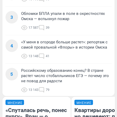
Обломки БПЛА упали в поле в окрестностях
3
Омска — вспыхнул пожар
17 587
39
«У меня в огороде больше растет»: репортаж с
4
самой провальной «Флоры» в истории Омска
13 148
41
Российскому образованию конец? В стране
5
растет число стобалльников ЕГЭ — почему это
не повод для радости
13 143
79
МНЕНИЕ
МНЕНИЕ
«Спуталась речь, понес
Квартиры доро
пургу». Врач — о
но дешевеют: п