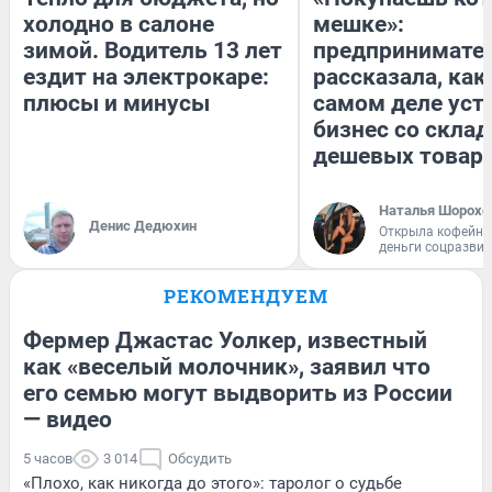
холодно в салоне
мешке»:
зимой. Водитель 13 лет
предпринимате
ездит на электрокаре:
рассказала, как
плюсы и минусы
самом деле уст
бизнес со скла
дешевых товар
Наталья Шорохо
Денис Дедюхин
Открыла кофейну
деньги соцразви
РЕКОМЕНДУЕМ
Фермер Джастас Уолкер, известный
как «веселый молочник», заявил что
его семью могут выдворить из России
— видео
5 часов
3 014
Обсудить
«Плохо, как никогда до этого»: таролог о судьбе