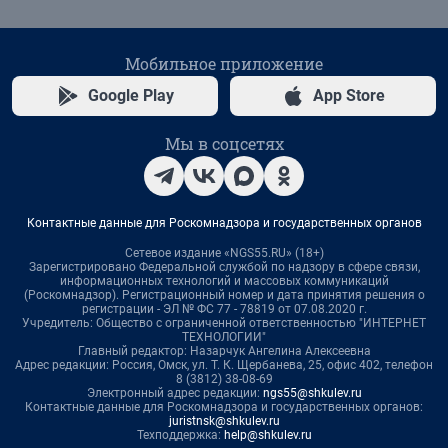
Мобильное приложение
Google Play
App Store
Мы в соцсетях
Контактные данные для Роскомнадзора и государственных органов
Сетевое издание «NGS55.RU» (18+)
Зарегистрировано Федеральной службой по надзору в сфере связи,
информационных технологий и массовых коммуникаций
(Роскомнадзор). Регистрационный номер и дата принятия решения о
регистрации - ЭЛ № ФС 77 - 78819 от 07.08.2020 г.
Учредитель: Общество с ограниченной ответственностью "ИНТЕРНЕТ
ТЕХНОЛОГИИ"
Главный редактор: Назарчук Ангелина Алексеевна
Адрес редакции: Россия, Омск, ул. Т. К. Щербанева, 25, офис 402, телефон
8 (3812) 38-08-69
Электронный адрес редакции:
ngs55@shkulev.ru
Контактные данные для Роскомнадзора и государственных органов:
juristnsk@shkulev.ru
Техподдержка:
help@shkulev.ru