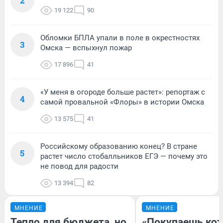
2
19 122
90
Обломки БПЛА упали в поле в окрестностях
3
Омска — вспыхнул пожар
17 896
41
«У меня в огороде больше растет»: репортаж с
4
самой провальной «Флоры» в истории Омска
13 575
41
Российскому образованию конец? В стране
5
растет число стобалльников ЕГЭ — почему это
не повод для радости
13 394
82
МНЕНИЕ
МНЕНИЕ
Тепло для бюджета, но
«Покупаешь кот