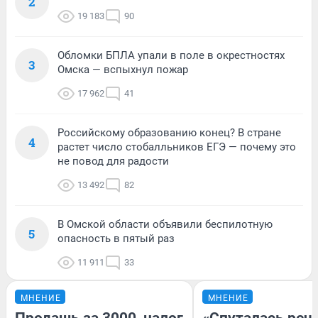
2
19 183
90
Обломки БПЛА упали в поле в окрестностях
3
Омска — вспыхнул пожар
17 962
41
Российскому образованию конец? В стране
4
растет число стобалльников ЕГЭ — почему это
не повод для радости
13 492
82
В Омской области объявили беспилотную
5
опасность в пятый раз
11 911
33
МНЕНИЕ
МНЕНИЕ
Продашь за 3000, налог
«Спуталась речь