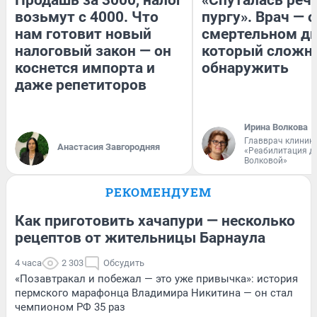
возьмут с 4000. Что
пургу». Врач — о
нам готовит новый
смертельном ди
налоговый закон — он
который сложн
коснется импорта и
обнаружить
даже репетиторов
Ирина Волкова
Главврач клиник
Анастасия Завгородняя
«Реабилитация д
Волковой»
РЕКОМЕНДУЕМ
Как приготовить хачапури — несколько
рецептов от жительницы Барнаула
4 часа
2 303
Обсудить
«Позавтракал и побежал — это уже привычка»: история
пермского марафонца Владимира Никитина — он стал
чемпионом РФ 35 раз