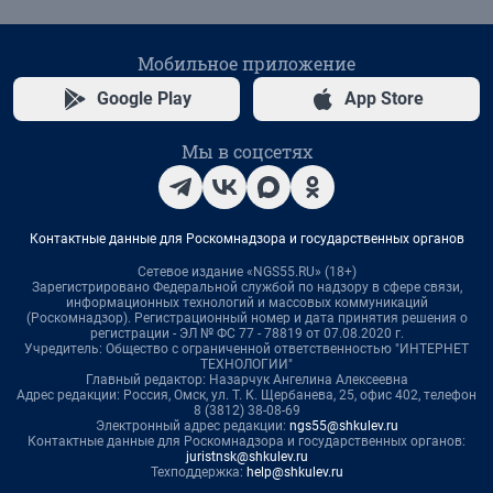
Мобильное приложение
Google Play
App Store
Мы в соцсетях
Контактные данные для Роскомнадзора и государственных органов
Сетевое издание «NGS55.RU» (18+)
Зарегистрировано Федеральной службой по надзору в сфере связи,
информационных технологий и массовых коммуникаций
(Роскомнадзор). Регистрационный номер и дата принятия решения о
регистрации - ЭЛ № ФС 77 - 78819 от 07.08.2020 г.
Учредитель: Общество с ограниченной ответственностью "ИНТЕРНЕТ
ТЕХНОЛОГИИ"
Главный редактор: Назарчук Ангелина Алексеевна
Адрес редакции: Россия, Омск, ул. Т. К. Щербанева, 25, офис 402, телефон
8 (3812) 38-08-69
Электронный адрес редакции:
ngs55@shkulev.ru
Контактные данные для Роскомнадзора и государственных органов:
juristnsk@shkulev.ru
Техподдержка:
help@shkulev.ru