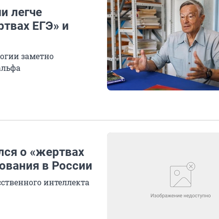
и легче
ртвах ЕГЭ» и
логии заметно
альфа
ся о «жертвах
ования в России
сственного интеллекта