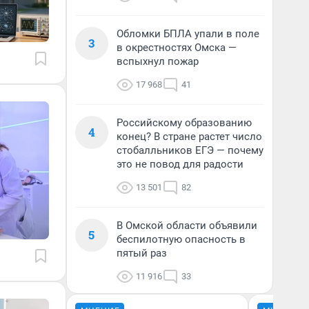
Обломки БПЛА упали в поле
3
в окрестностях Омска —
вспыхнул пожар
17 968
41
Российскому образованию
4
конец? В стране растет число
стобалльников ЕГЭ — почему
это не повод для радости
13 501
82
В Омской области объявили
5
беспилотную опасность в
пятый раз
11 916
33