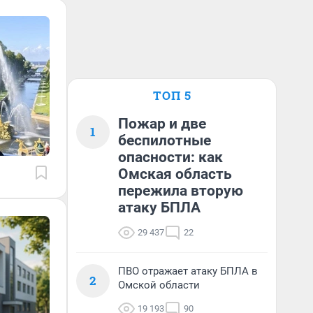
ТОП 5
Пожар и две
1
беспилотные
опасности: как
Омская область
пережила вторую
атаку БПЛА
29 437
22
ПВО отражает атаку БПЛА в
2
Омской области
19 193
90