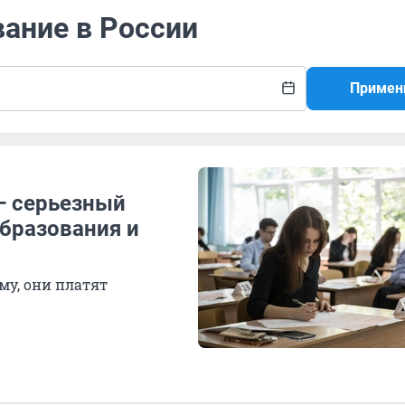
вание в России
Примен
— серьезный
образования и
му, они платят