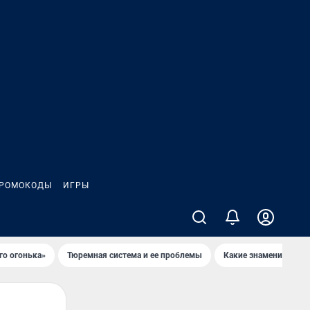
РОМОКОДЫ
ИГРЫ
го огонька»
Тюремная система и ее проблемы
Какие знаменитости 