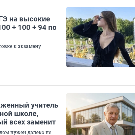
ГЭ на высокие
00 + 100 + 94 по
товке к экзамену
луженный учитель
ной школе,
ый всех заменит
лом нужен далеко не