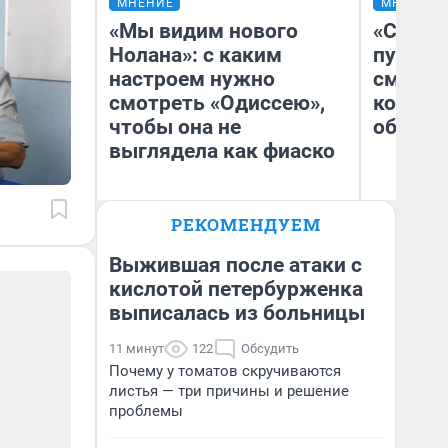
МНЕНИЕ
МНЕНИЕ
«Мы видим нового
«Спутал
Нолана»: с каким
пургу».
настроем нужно
смерте
смотреть «Одиссею»,
которы
чтобы она не
обнару
выглядела как фиаско
Ир
РЕКОМЕНДУЕМ
Гл
Надежда Губарь
«Р
Во
Выжившая после атаки с
кислотой петербурженка
выписалась из больницы
11 минут
122
Обсудить
Почему у томатов скручиваются
листья — три причины и решение
проблемы