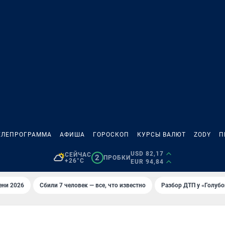
ЕЛЕПРОГРАММА
АФИША
ГОРОСКОП
КУРСЫ ВАЛЮТ
ZODY
П
USD 82,17
СЕЙЧАС
2
ПРОБКИ
+26°C
EUR 94,84
ени 2026
Сбили 7 человек — все, что известно
Разбор ДТП у «Голубо