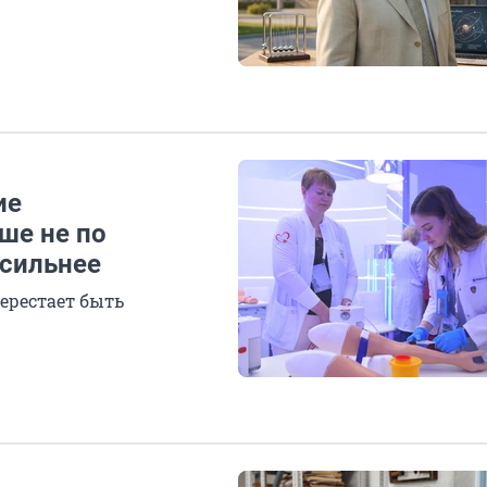
ие
ше не по
 сильнее
ерестает быть