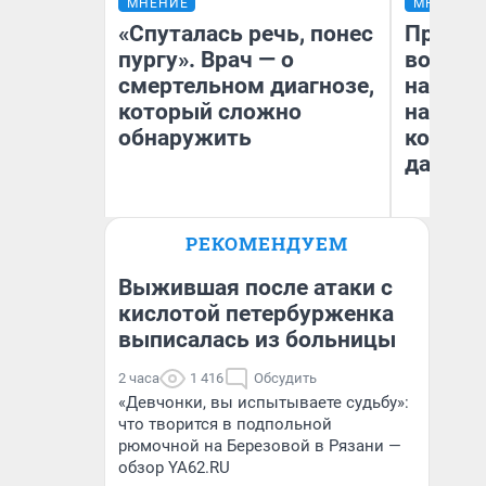
МНЕНИЕ
МНЕНИЕ
«Спуталась речь, понес
Продаш
пургу». Врач — о
возьмут
смертельном диагнозе,
нам го
который сложно
налого
обнаружить
коснет
даже р
Ирина Волкова
РЕКОМЕНДУЕМ
Главврач клиники
Ан
«Реабилитация доктора
Волковой»
Выжившая после атаки с
кислотой петербурженка
выписалась из больницы
2 часа
1 416
Обсудить
«Девчонки, вы испытываете судьбу»:
что творится в подпольной
рюмочной на Березовой в Рязани —
обзор YA62.RU