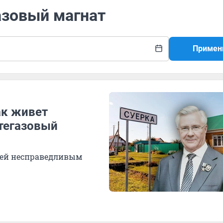
азовый магнат
Примен
ак живет
фтегазовый
дей несправедливым