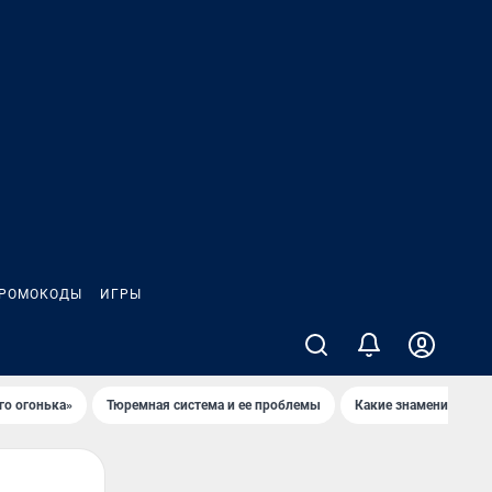
РОМОКОДЫ
ИГРЫ
го огонька»
Тюремная система и ее проблемы
Какие знаменитости 