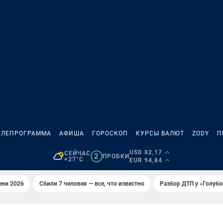
ЕЛЕПРОГРАММА
АФИША
ГОРОСКОП
КУРСЫ ВАЛЮТ
ZODY
П
USD 82,17
СЕЙЧАС
2
ПРОБКИ
+27°C
EUR 94,84
ени 2026
Сбили 7 человек — все, что известно
Разбор ДТП у «Голубо