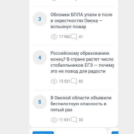
Обломки БПЛА упали в поле
3
в окрестностях Омска —
вспыхнул пожар
17 982
41
Российскому образованию
4
конец? В стране растет число
стобалльников ЕГЭ — почему
это не повод для радости
13 521
82
В Омской области объявили
5
беспилотную опасность в
пятый раз
11 931
33