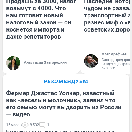
Продашь за 3000, налог
Наследие, кото
возьмут с 4000. Что
чудом не разва
нам готовит новый
транспортный э
налоговый закон — он
разнес миф о «
коснется импорта и
советских доро
даже репетиторов
Олег Арефьев
Блогер, предприн
Анастасия Завгородняя
владелец в тран
бизнесе
РЕКОМЕНДУЕМ
Фермер Джастас Уолкер, известный
как «веселый молочник», заявил что
его семью могут выдворить из России
— видео
16 часов
8 592
1
Накипело у младшей сестры: «Она уехала жить, а я