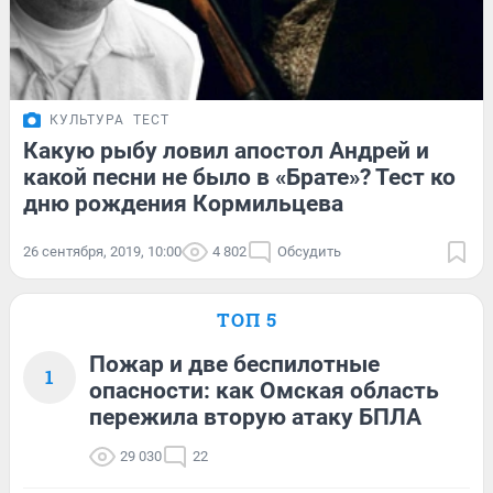
КУЛЬТУРА
ТЕСТ
Какую рыбу ловил апостол Андрей и
какой песни не было в «Брате»? Тест ко
дню рождения Кормильцева
26 сентября, 2019, 10:00
4 802
Обсудить
ТОП 5
Пожар и две беспилотные
1
опасности: как Омская область
пережила вторую атаку БПЛА
29 030
22