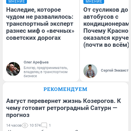
МНЕНИЕ
МНЕНИЕ
Наследие, которое
От сусликов до
чудом не развалилось:
автобусов с
транспортный эксперт
кондиционерам
разнес миф о «вечных»
Почему Красно
советских дорогах
оказался круче
(почти во всём)
Олег Арефьев
Блогер, предприниматель,
Сергей Энквист
владелец в транспортном
бизнесе
РЕКОМЕНДУЕМ
Август перевернет жизнь Козерогов. К
чему готовит ретроградный Сатурн —
прогноз
14 часов
10 574
1