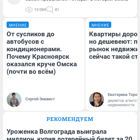
13 069
41
МНЕНИЕ
МНЕНИЕ
От сусликов до
Квартиры доро
автобусов с
но дешевеют: п
кондиционерами.
рынок недвижи
Почему Красноярск
сейчас такой с
оказался круче Омска
(почти во всём)
Екатерина Тороп
Сергей Энквист
директор агентст
недвижимости
РЕКОМЕНДУЕМ
Уроженка Волгограда выиграла
миллион, купив лотерейный билет за 20