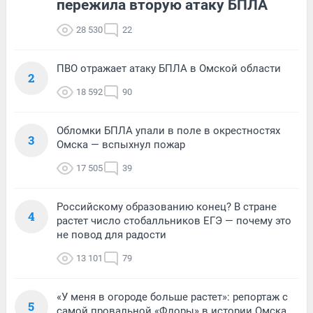
пережила вторую атаку БПЛА
28 530
22
ПВО отражает атаку БПЛА в Омской области
2
18 592
90
Обломки БПЛА упали в поле в окрестностях
3
Омска — вспыхнул пожар
17 505
39
Российскому образованию конец? В стране
4
растет число стобалльников ЕГЭ — почему это
не повод для радости
13 101
79
«У меня в огороде больше растет»: репортаж с
5
самой провальной «Флоры» в истории Омска