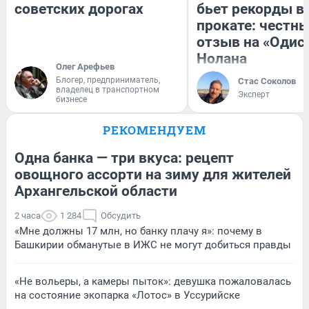
советских дорогах
бьет рекорды в
прокате: честн
отзыв на «Одис
Нолана
Олег Арефьев
Блогер, предприниматель,
Стас Соколов
владелец в транспортном
Эксперт
бизнесе
РЕКОМЕНДУЕМ
Одна банка — три вкуса: рецепт
овощного ассорти на зиму для жителей
Архангельской области
2 часа
1 284
Обсудить
«Мне должны 17 млн, но банку плачу я»: почему в
Башкирии обманутые в ИЖС не могут добиться правды
«Не вольеры, а камеры пыток»: девушка пожаловалась
на состояние экопарка «Лотос» в Уссурийске