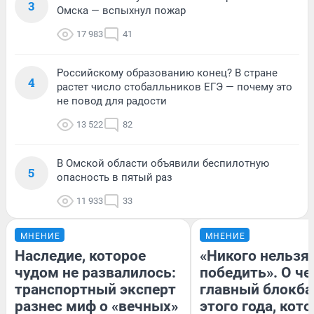
3
Омска — вспыхнул пожар
17 983
41
Российскому образованию конец? В стране
4
растет число стобалльников ЕГЭ — почему это
не повод для радости
13 522
82
В Омской области объявили беспилотную
5
опасность в пятый раз
11 933
33
МНЕНИЕ
МНЕНИЕ
Наследие, которое
«Никого нельзя
чудом не развалилось:
победить». О ч
транспортный эксперт
главный блокба
разнес миф о «вечных»
этого года, кот