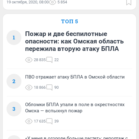
19 октября, 2020, 08:00
5 854
ТОП 5
Пожар и две беспилотные
1
опасности: как Омская область
пережила вторую атаку БПЛА
28 835
22
ПВО отражает атаку БПЛА в Омской области
2
18 866
90
Обломки БПЛА упали в поле в окрестностях
3
Омска — вспыхнул пожар
17 635
39
«У меня в огороде больше растет»: репортаж с