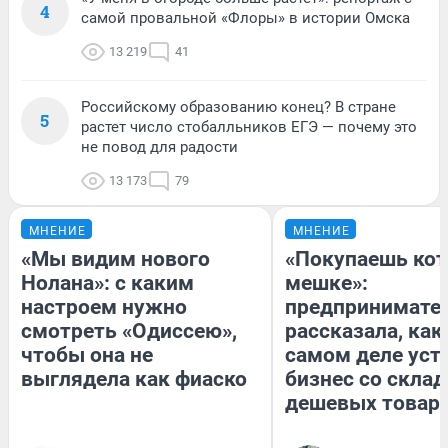
4
самой провальной «Флоры» в истории Омска
13 219
41
Российскому образованию конец? В стране
5
растет число стобалльников ЕГЭ — почему это
не повод для радости
13 173
79
МНЕНИЕ
МНЕНИЕ
«Мы видим нового
«Покупаешь кот
Нолана»: с каким
мешке»:
настроем нужно
предпринимате
смотреть «Одиссею»,
рассказала, как
чтобы она не
самом деле уст
выглядела как фиаско
бизнес со скла
дешевых товар