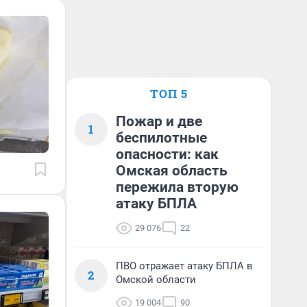
ТОП 5
Пожар и две
1
беспилотные
опасности: как
Омская область
пережила вторую
атаку БПЛА
29 076
22
ПВО отражает атаку БПЛА в
2
Омской области
19 004
90