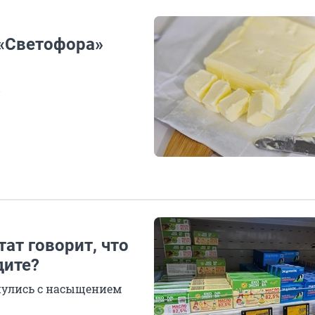
 «Светофора»
ы
ат говорит, что
дите?
нулись с насыщением