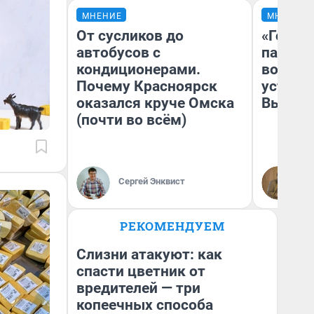
МНЕНИЕ
МНЕНИЕ
От сусликов до
«Город
автобусов с
паперт
кондиционерами.
возмут
Почему Красноярск
устано
оказался круче Омска
Высоцк
(почти во всём)
Иг
Сергей Энквист
Ис
РЕКОМЕНДУЕМ
Слизни атакуют: как
спасти цветник от
вредителей — три
копеечных способа