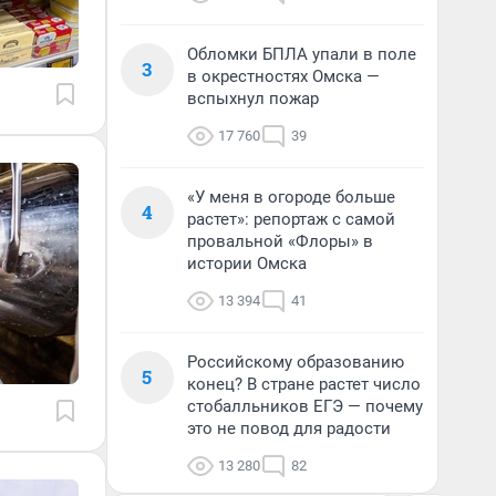
Обломки БПЛА упали в поле
3
в окрестностях Омска —
вспыхнул пожар
17 760
39
«У меня в огороде больше
4
растет»: репортаж с самой
провальной «Флоры» в
истории Омска
13 394
41
Российскому образованию
5
конец? В стране растет число
стобалльников ЕГЭ — почему
это не повод для радости
13 280
82