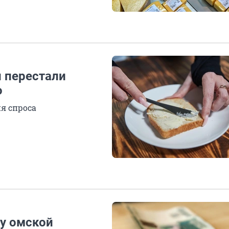
и перестали
о
я спроса
у омской