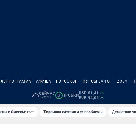
ЕЛЕПРОГРАММА
АФИША
ГОРОСКОП
КУРСЫ ВАЛЮТ
ZODY
П
USD 81,41
СЕЙЧАС
3
ПРОБКИ
+22°C
EUR 94,06
аны с Омском: тест
Тюремная система и ее проблемы
Дети стали ч