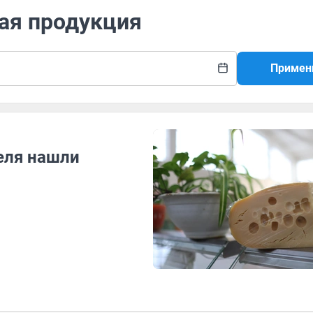
ная продукция
Примен
еля нашли