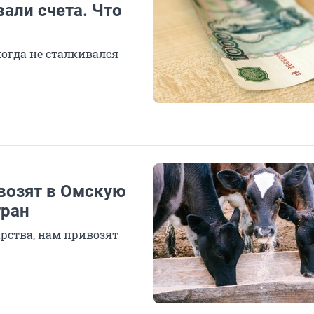
али счета. Что
огда не сталкивался
возят в Омскую
тран
арства, нам привозят