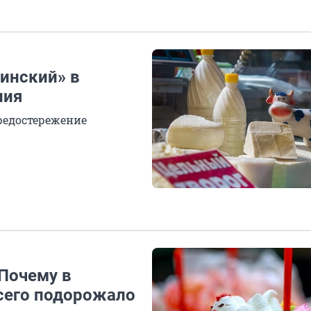
инский» в
ния
редостережение
 Почему в
сего подорожало