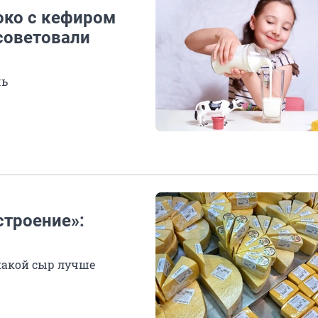
око с кефиром
 советовали
чь
строение»:
 какой сыр лучше