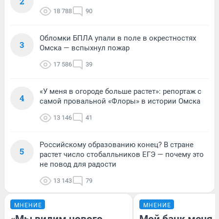
2
18 788
90
Обломки БПЛА упали в поле в окрестностях
3
Омска — вспыхнул пожар
17 586
39
«У меня в огороде больше растет»: репортаж с
4
самой провальной «Флоры» в истории Омска
13 146
41
Российскому образованию конец? В стране
5
растет число стобалльников ЕГЭ — почему это
не повод для радости
13 143
79
МНЕНИЕ
МНЕНИЕ
«Мы видим нового
Мой банк меня