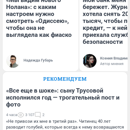
Нолана»: с каким
бережет. Журн
настроем нужно
хотела снять 20
смотреть «Одиссею»,
тысяч, чтобы п
чтобы она не
кредит, — к ней
выглядела как фиаско
приехала служб
безопасности
Ксения Владими
Надежда Губарь
Автор мнения
РЕКОМЕНДУЕМ
«Все еще в шоке»: сыну Трусовой
исполнился год — трогательный пост и
фото
4 часа
3 107
2
«Не привози их мне в третий раз». Читинец 40 лет
разводит голубей, которые всегда к нему возвращаются