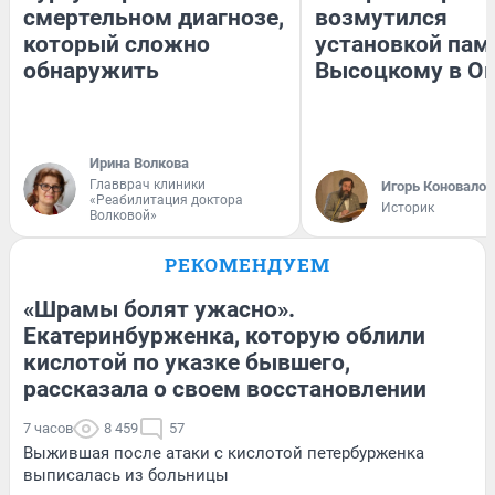
смертельном диагнозе,
возмутился
который сложно
установкой пам
обнаружить
Высоцкому в О
Ирина Волкова
Главврач клиники
Игорь Коновалов
«Реабилитация доктора
Историк
Волковой»
РЕКОМЕНДУЕМ
«Шрамы болят ужасно».
Екатеринбурженка, которую облили
кислотой по указке бывшего,
рассказала о своем восстановлении
7 часов
8 459
57
Выжившая после атаки с кислотой петербурженка
выписалась из больницы