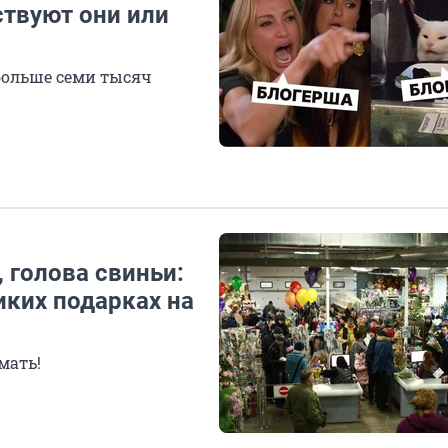
ствуют они или
больше семи тысяч
 голова свиньи:
иких подарках на
мать!