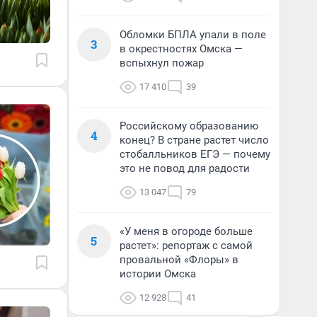
Обломки БПЛА упали в поле
3
в окрестностях Омска —
вспыхнул пожар
17 410
39
Российскому образованию
4
конец? В стране растет число
стобалльников ЕГЭ — почему
это не повод для радости
13 047
79
«У меня в огороде больше
5
растет»: репортаж с самой
провальной «Флоры» в
истории Омска
12 928
41