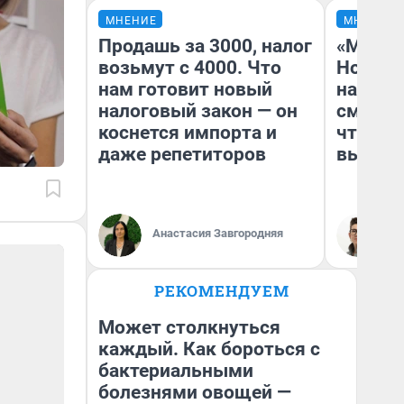
МНЕНИЕ
МНЕНИЕ
Продашь за 3000, налог
«Мы ви
возьмут с 4000. Что
Нолана
нам готовит новый
настро
налоговый закон — он
смотре
коснется импорта и
чтобы 
даже репетиторов
выгляд
Анастасия Завгородняя
На
РЕКОМЕНДУЕМ
Может столкнуться
каждый. Как бороться с
бактериальными
болезнями овощей —