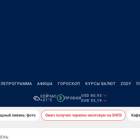
ЕЛЕПРОГРАММА
АФИША
ГОРОСКОП
КУРСЫ ВАЛЮТ
ZODY
П
USD 80,93
СЕЙЧАС
3
ПРОБКИ
+21°C
EUR 93,19
ощный ливень: фото
Омич получил черепно-мозговую на ОНПЗ
Кафе
ДЕНЬ