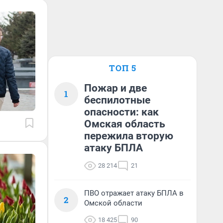
ТОП 5
Пожар и две
1
беспилотные
опасности: как
Омская область
пережила вторую
атаку БПЛА
28 214
21
ПВО отражает атаку БПЛА в
2
Омской области
18 425
90