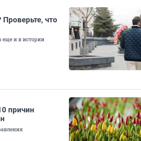
 Проверьте, что
 еще и в истории
10 причин
ин
дравления