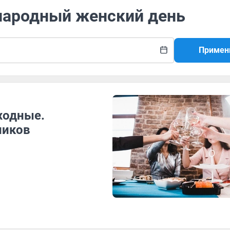
народный женский день
Примен
ходные.
ников