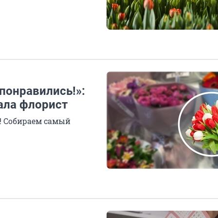
 понравились!»:
ала флорист
о! Собираем самый