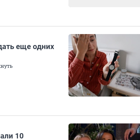
дать еще одних
хнуть
али 10