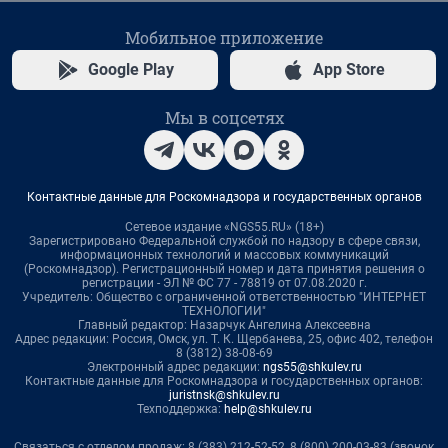
Мобильное приложение
Google Play
App Store
Мы в соцсетях
Контактные данные для Роскомнадзора и государственных органов
Сетевое издание «NGS55.RU» (18+)
Зарегистрировано Федеральной службой по надзору в сфере связи,
информационных технологий и массовых коммуникаций
(Роскомнадзор). Регистрационный номер и дата принятия решения о
регистрации - ЭЛ № ФС 77 - 78819 от 07.08.2020 г.
Учредитель: Общество с ограниченной ответственностью "ИНТЕРНЕТ
ТЕХНОЛОГИИ"
Главный редактор: Назарчук Ангелина Алексеевна
Адрес редакции: Россия, Омск, ул. Т. К. Щербанева, 25, офис 402, телефон
8 (3812) 38-08-69
Электронный адрес редакции:
ngs55@shkulev.ru
Контактные данные для Роскомнадзора и государственных органов:
juristnsk@shkulev.ru
Техподдержка:
help@shkulev.ru
Связаться с отделом продаж: 8 (383) 212-52-52, 8 (800) 200-03-83 (звонок