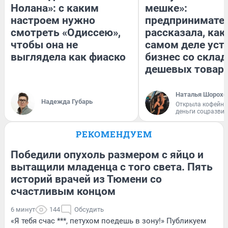
Нолана»: с каким
мешке»:
настроем нужно
предпринимате
смотреть «Одиссею»,
рассказала, как
чтобы она не
самом деле уст
выглядела как фиаско
бизнес со скла
дешевых товар
Наталья Шорохо
Надежда Губарь
Открыла кофейну
деньги соцразви
РЕКОМЕНДУЕМ
Победили опухоль размером с яйцо и
вытащили младенца с того света. Пять
историй врачей из Тюмени со
счастливым концом
6 минут
144
Обсудить
«Я тебя счас ***, петухом поедешь в зону!» Публикуем