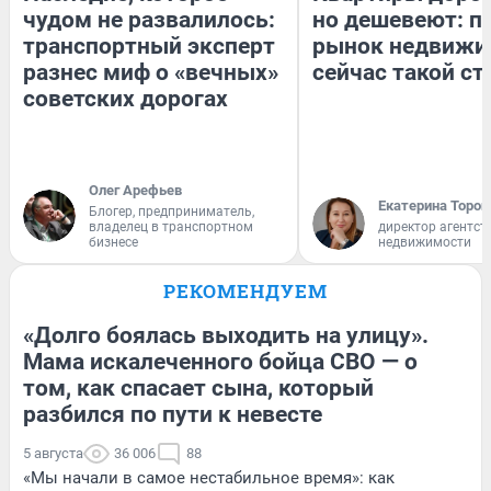
чудом не развалилось:
но дешевеют: п
транспортный эксперт
рынок недвижи
разнес миф о «вечных»
сейчас такой с
советских дорогах
Олег Арефьев
Екатерина Тороп
Блогер, предприниматель,
владелец в транспортном
директор агентст
бизнесе
недвижимости
РЕКОМЕНДУЕМ
«Долго боялась выходить на улицу».
Мама искалеченного бойца СВО — о
том, как спасает сына, который
разбился по пути к невесте
5 августа
36 006
88
«Мы начали в самое нестабильное время»: как