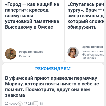
«Город — как нищий на
«Спуталась речь
паперти»: краевед
пургу». Врач — о
возмутился
смертельном ди
установкой памятника
который сложн
Высоцкому в Омске
обнаружить
Ирина Волкова
Главврач клиник
Игорь Коновалов
«Реабилитация д
Историк
Волковой»
РЕКОМЕНДУЕМ
В уфимский приют привезли пермячку
Марину, которая почти ничего о себе не
помнит. Посмотрите, вдруг она вам
знакома
20 часов
17 238
18