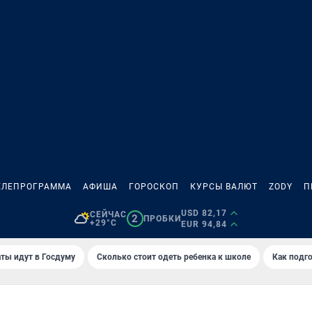
ЕЛЕПРОГРАММА
АФИША
ГОРОСКОП
КУРСЫ ВАЛЮТ
ZODY
П
USD 82,17
СЕЙЧАС
2
ПРОБКИ
+29°C
EUR 94,84
ты идут в Госдуму
Сколько стоит одеть ребенка к школе
Как подго