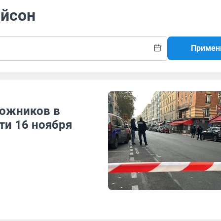
айсон
Примен
ложников в
ти 16 ноября