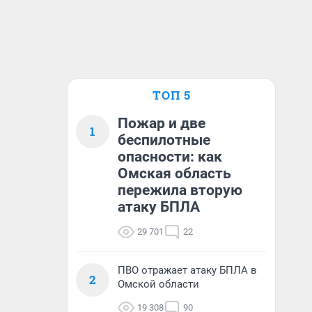
ТОП 5
Пожар и две
1
беспилотные
опасности: как
Омская область
пережила вторую
атаку БПЛА
29 701
22
ПВО отражает атаку БПЛА в
2
Омской области
19 308
90