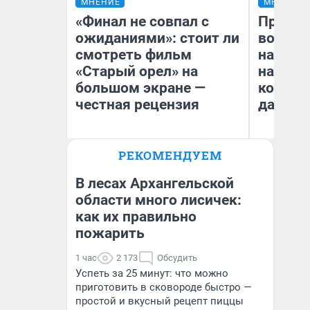
МНЕНИЕ
МНЕНИЕ
«Финал не совпал с
Продаш
ожиданиями»: стоит ли
возьмут
смотреть фильм
нам го
«Старый орел» на
налого
большом экране —
коснет
честная рецензия
даже р
РЕКОМЕНДУЕМ
Надежда Губарь
Ан
В лесах Архангельской
области много лисичек:
как их правильно
пожарить
1 час
2 173
Обсудить
Успеть за 25 минут: что можно
приготовить в сковороде быстро —
простой и вкусный рецепт пиццы