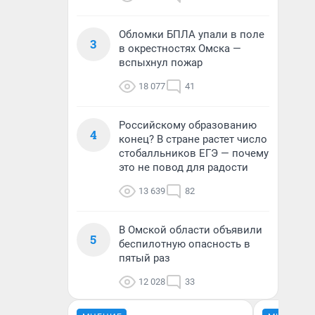
Обломки БПЛА упали в поле
3
в окрестностях Омска —
вспыхнул пожар
18 077
41
Российскому образованию
4
конец? В стране растет число
стобалльников ЕГЭ — почему
это не повод для радости
13 639
82
В Омской области объявили
5
беспилотную опасность в
пятый раз
12 028
33