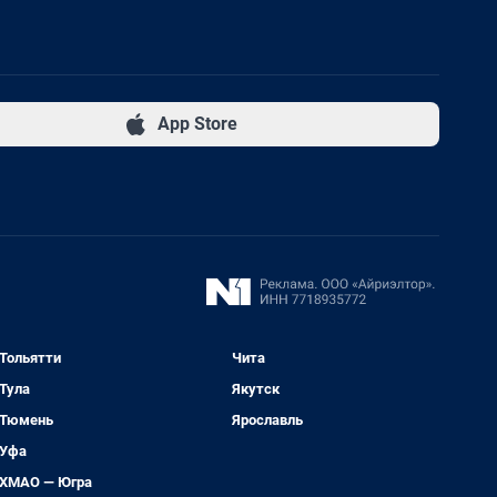
App Store
Тольятти
Чита
Тула
Якутск
Тюмень
Ярославль
Уфа
ХМАО — Югра