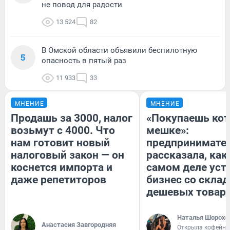
не повод для радости
13 524
82
В Омской области объявили беспилотную
5
опасность в пятый раз
11 933
33
МНЕНИЕ
МНЕНИЕ
Продашь за 3000, налог
«Покупаешь кот
возьмут с 4000. Что
мешке»:
нам готовит новый
предпринимате
налоговый закон — он
рассказала, как
коснется импорта и
самом деле уст
даже репетиторов
бизнес со скла
дешевых товар
Наталья Шорохо
Анастасия Завгородняя
Открыла кофейну