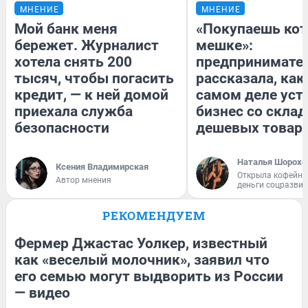
МНЕНИЕ
МНЕНИЕ
Мой банк меня
«Покупаешь кот
бережет. Журналист
мешке»:
хотела снять 200
предпринимате
тысяч, чтобы погасить
рассказала, как
кредит, — к ней домой
самом деле уст
приехала служба
бизнес со скла
безопасности
дешевых товар
Наталья Шорохо
Ксения Владимирская
Открыла кофейну
Автор мнения
деньги соцразви
РЕКОМЕНДУЕМ
Фермер Джастас Уолкер, известный
как «веселый молочник», заявил что
его семью могут выдворить из России
— видео