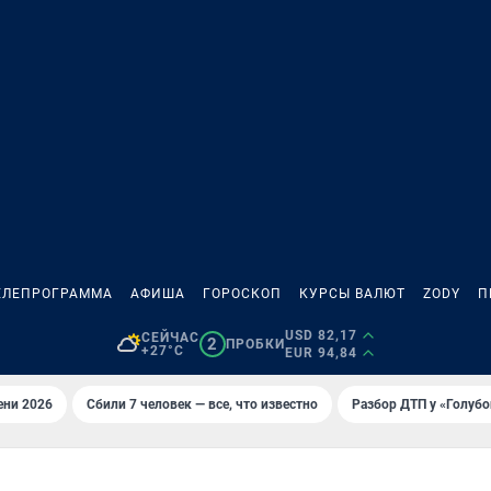
ЕЛЕПРОГРАММА
АФИША
ГОРОСКОП
КУРСЫ ВАЛЮТ
ZODY
П
USD 82,17
СЕЙЧАС
2
ПРОБКИ
+27°C
EUR 94,84
ени 2026
Сбили 7 человек — все, что известно
Разбор ДТП у «Голубо