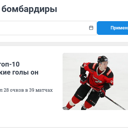
е бомбардиры
Примен
топ-10
кие голы он
 28 очков в 39 матчах