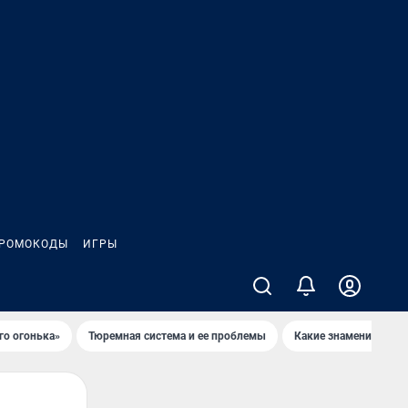
РОМОКОДЫ
ИГРЫ
го огонька»
Тюремная система и ее проблемы
Какие знаменитости 