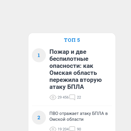
ТОП 5
Пожар и две
1
беспилотные
опасности: как
Омская область
пережила вторую
атаку БПЛА
29 456
22
ПВО отражает атаку БПЛА в
2
Омской области
19 204
90