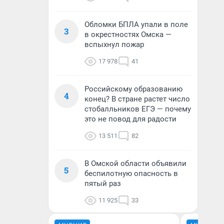
Обломки БПЛА упали в поле
3
в окрестностях Омска —
вспыхнул пожар
17 978
41
Российскому образованию
4
конец? В стране растет число
стобалльников ЕГЭ — почему
это не повод для радости
13 511
82
В Омской области объявили
5
беспилотную опасность в
пятый раз
11 925
33