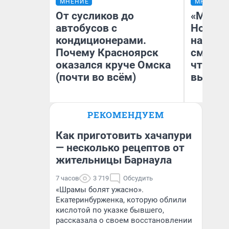
МНЕНИЕ
МНЕНИЕ
От сусликов до
«Мы ви
автобусов с
Нолана
кондиционерами.
настро
Почему Красноярск
смотре
оказался круче Омска
чтобы 
(почти во всём)
выгляд
РЕКОМЕНДУЕМ
Сергей Энквист
На
Как приготовить хачапури
— несколько рецептов от
жительницы Барнаула
7 часов
3 719
Обсудить
«Шрамы болят ужасно».
Екатеринбурженка, которую облили
кислотой по указке бывшего,
рассказала о своем восстановлении