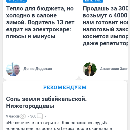
МНЕНИЕ
МНЕНИЕ
Тепло для бюджета, но
Продашь за 3000
холодно в салоне
возьмут с 4000.
зимой. Водитель 13 лет
нам готовит но
ездит на электрокаре:
налоговый зако
плюсы и минусы
коснется импор
даже репетитор
Денис Дедюхин
Анастасия Завг
РЕКОМЕНДУЕМ
Соль земли забайкальской.
Нижегородцевы
9 часов
7 360
7
«Не хочется в это верить». Как сложилась судьба
«следователя на золотом Lexus» после скандала в