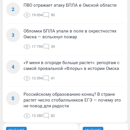
ПВО отражает атаку БПЛА в Омской области
2
19 004
90
Обломки БПЛА упали в поле в окрестностях
3
Омска — вспыхнул пожар
17 759
39
«У меня в огороде больше растет»: репортаж с
4
самой провальной «Флоры» в истории Омска
13 394
41
Российскому образованию конец? В стране
5
растет число стобалльников ЕГЭ — почему это
не повод для радости
13 280
82