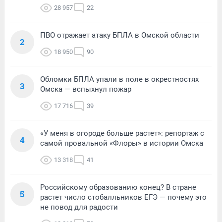
28 957
22
ПВО отражает атаку БПЛА в Омской области
2
18 950
90
Обломки БПЛА упали в поле в окрестностях
3
Омска — вспыхнул пожар
17 716
39
«У меня в огороде больше растет»: репортаж с
4
самой провальной «Флоры» в истории Омска
13 318
41
Российскому образованию конец? В стране
5
растет число стобалльников ЕГЭ — почему это
не повод для радости