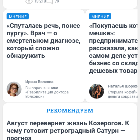
13 218
79
МНЕНИЕ
МНЕНИЕ
«Спуталась речь, понес
«Покупаешь кот
пургу». Врач — о
мешке»:
смертельном диагнозе,
предпринимате
который сложно
рассказала, как
обнаружить
самом деле уст
бизнес со скла
дешевых товар
Ирина Волкова
Наталья Шорохо
Главврач клиники
«Реабилитация доктора
Открыла кофейну
Волковой»
деньги соцразви
РЕКОМЕНДУЕМ
Август перевернет жизнь Козерогов. К
чему готовит ретроградный Сатурн —
прогноз