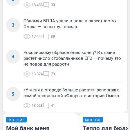
18 488
90
Обломки БПЛА упали в поле в окрестностях
3
Омска — вспыхнул пожар
17 444
39
Российскому образованию конец? В стране
4
растет число стобалльников ЕГЭ — почему это
не повод для радости
13 074
79
«У меня в огороде больше растет»: репортаж с
5
самой провальной «Флоры» в истории Омска
13 028
41
МНЕНИЕ
МНЕНИЕ
Мой банк меня
Тепло для бюдж