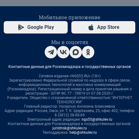
Мобильное приложение
Google Play
App Store
Мы в соцсетях
Контактные данные для Роскомнадзора и государственных органов
Сетевое издание «NGS55.RU» (18+)
Зарегистрировано Федеральной службой по надзору в сфере связи,
информационных технологий и массовых коммуникаций
(Роскомнадзор). Регистрационный номер и дата принятия решения о
регистрации - ЭЛ № ФС 77 - 78819 от 07.08.2020 г.
Учредитель: Общество с ограниченной ответственностью "ИНТЕРНЕТ
ТЕХНОЛОГИИ"
Главный редактор: Назарчук Ангелина Алексеевна
Адрес редакции: Россия, Омск, ул. Т. К. Щербанева, 25, офис 402, телефон
8 (3812) 38-08-69
Электронный адрес редакции:
ngs55@shkulev.ru
Контактные данные для Роскомнадзора и государственных органов:
juristnsk@shkulev.ru
Техподдержка:
help@shkulev.ru