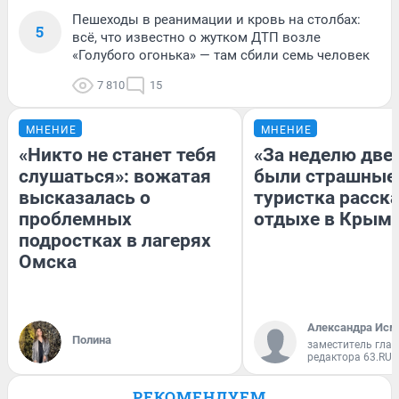
Пешеходы в реанимации и кровь на столбах:
5
всё, что известно о жутком ДТП возле
«Голубого огонька» — там сбили семь человек
7 810
15
МНЕНИЕ
МНЕНИЕ
«Никто не станет тебя
«За неделю две
слушаться»: вожатая
были страшные
высказалась о
туристка расска
проблемных
отдыхе в Крым
подростках в лагерях
Омска
Александра Исм
Полина
заместитель глав
редактора 63.RU
РЕКОМЕНДУЕМ