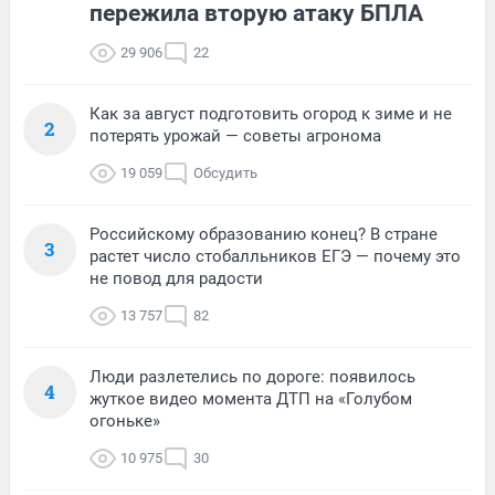
пережила вторую атаку БПЛА
29 906
22
Как за август подготовить огород к зиме и не
2
потерять урожай — советы агронома
19 059
Обсудить
Российскому образованию конец? В стране
3
растет число стобалльников ЕГЭ — почему это
не повод для радости
13 757
82
Люди разлетелись по дороге: появилось
4
жуткое видео момента ДТП на «Голубом
огоньке»
10 975
30