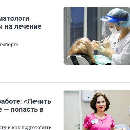
матологи
ы на лечение
импорте
работе: «Лечить
е — попасть в
сту и как подготовить