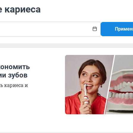
е кариеса
Примен
кономить
ии зубов
ь кариеса и