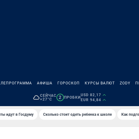
ЕЛЕПРОГРАММА
АФИША
ГОРОСКОП
КУРСЫ ВАЛЮТ
ZODY
П
USD 82,17
СЕЙЧАС
2
ПРОБКИ
+27°C
EUR 94,84
ты идут в Госдуму
Сколько стоит одеть ребенка к школе
Как подго