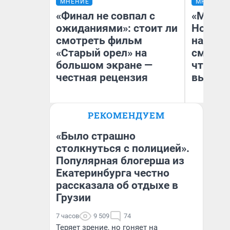
МНЕНИЕ
МНЕНИЕ
«Финал не совпал с
«Мы ви
ожиданиями»: стоит ли
Нолана
смотреть фильм
настро
«Старый орел» на
смотре
большом экране —
чтобы 
честная рецензия
выгляд
РЕКОМЕНДУЕМ
Надежда Губарь
На
«Было страшно
столкнуться с полицией».
Популярная блогерша из
Екатеринбурга честно
рассказала об отдыхе в
Грузии
7 часов
9 509
74
Теряет зрение, но гоняет на