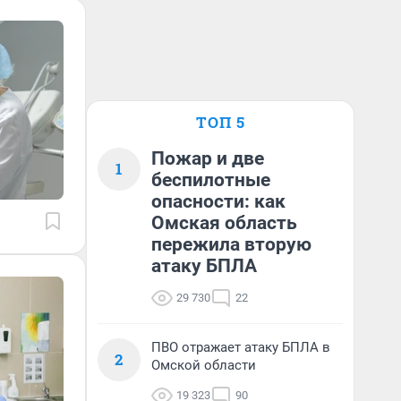
ТОП 5
Пожар и две
1
беспилотные
опасности: как
Омская область
пережила вторую
атаку БПЛА
29 730
22
ПВО отражает атаку БПЛА в
2
Омской области
19 323
90