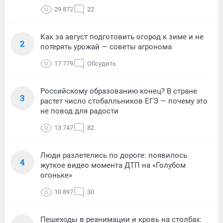
29 872
22
Как за август подготовить огород к зиме и не
2
потерять урожай — советы агронома
17 779
Обсудить
Российскому образованию конец? В стране
3
растет число стобалльников ЕГЭ — почему это
не повод для радости
13 747
82
Люди разлетелись по дороге: появилось
4
жуткое видео момента ДТП на «Голубом
огоньке»
10 897
30
Пешеходы в реанимации и кровь на столбах: