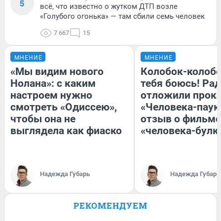
5
всё, что известно о жутком ДТП возле
«Голубого огонька» — там сбили семь человек
7 667
15
МНЕНИЕ
МНЕНИЕ
«Мы видим нового
Колобок-колобо
Нолана»: с каким
тебя боюсь! Рад
настроем нужно
отложили прок
смотреть «Одиссею»,
«Человека-паук
чтобы она не
отзыв о фильме
выглядела как фиаско
«человека-булк
Надежда Губарь
Надежда Губарь
РЕКОМЕНДУЕМ