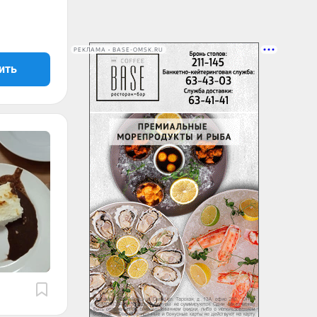
РЕКЛАМА • BASE-OMSK.RU
ить