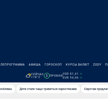
ЕЛЕПРОГРАММА
АФИША
ГОРОСКОП
КУРСЫ ВАЛЮТ
ZODY
П
USD 81,41
СЕЙЧАС
3
ПРОБКИ
+18°C
EUR 94,06
проблемы
Дети стали чаще травиться наркотиками
Сиротам предла