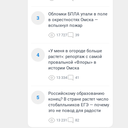
Обломки БПЛА упали в поле
3
в окрестностях Омска —
вспыхнул пожар
17 727
39
«У меня в огороде больше
4
растет»: репортаж с самой
провальной «Флоры» в
истории Омска
13 334
41
Российскому образованию
5
конец? В стране растет число
стобалльников ЕГЭ — почему
это не повод для радости
13 231
82