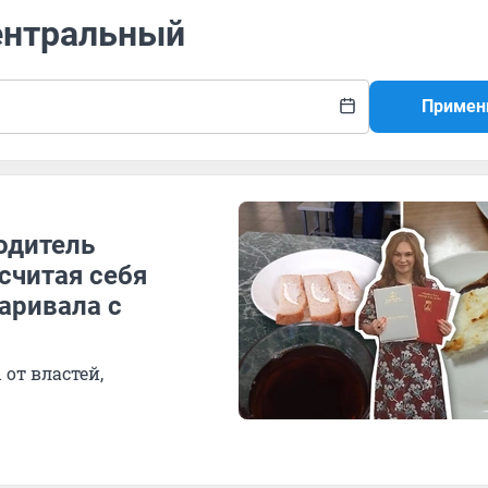
ентральный
Примен
одитель
считая себя
аривала с
 от властей,