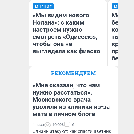
МНЕНИЕ
МНЕНИЕ
«Мы видим нового
Мой ба
Нолана»: с каким
береже
настроем нужно
хотела 
смотреть «Одиссею»,
тысяч,
чтобы она не
кредит,
выглядела как фиаско
приеха
безопа
РЕКОМЕНДУЕМ
Кс
Надежда Губарь
Ав
«Мне сказали, что нам
нужно расстаться».
Московского врача
уволили из клиники из-за
мата в личном блоге
4 часа
10 098
6
Слизни атакуют: как спасти цветник